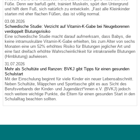
Füße. Denn wer barfuß geht, trainiert Muskeln, spürt den Untergrund
und hilft dem Fuß, sich natürlich zu entwickeln. „Fast alle Kleinkinder
starten mit eher flachen Füßen, das ist völlig normal.
03.08.2026
Schwedische Studie: Verzicht auf Vitamin-K-Gabe bei Neugeborenen
verdoppelt Blutungsrisiko
Eine schwedische Studie macht darauf aufmerksam, dass Babys, die
keine intramuskuläre Vitamin-K-Gabe erhielten, bis zum Alter von sechs
Monaten eine um 52% erhöhtes Risiko für Blutungen jeglicher Art und
eine fast dreifach erhöhte Wahrscheinlichkeit für intrakranielle Blutungen
(Hirnblutung) aufwiesen.
31.07.2026
Mehr als Schultüte und Ranzen: BVKJ gibt Tipps für einen gesunden
Schulstart
Mit der Einschulung beginnt für viele Kinder ein neuer Lebensabschnitt.
Neben Schultüte, Mäppchen und Sporttasche gibt es aus Sicht des
Berufsverbands der Kinder- und Jugendärzt*innen e.V. (BVKJ) jedoch
noch weitere wichtige Punkte, die Eltern für einen gesunden Start in den
Schulalltag beachten sollten.