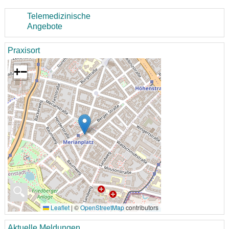
Telemedizinische
Angebote
Praxisort
+
−
🔍
Leaflet
|
©
OpenStreetMap
contributors
Aktuelle Meldungen