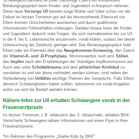
Schwangerschaftswoche (oder zukünftige Eltern) ein kostenloses
Beratungsgespräch beim Kinder- und Jugendarzt in Anspruch nehmen.
Diese neue
Vorsorge U0
bereitet junge Mütter und Väter schon vor der
Geburt im letzten Trimenon gut auf die bevorstehende Elternzeit vor.
Eltern können Unsicherheiten ausräumen und durch qualifizierte
Informationen Fehlverhalten vorbeugen. Darüber hinaus kann der Kinder-
und Jugendarzt dadurch viele Fragen, die sich normalerweise bis zur U3
in der 4. bis 5. Lebenswoche ansammeln, vorab klären, sodass bei dieser
Untersuchung der Zeitdruck geringer wird. Das Beratungsgespräch klärt
Eltern oder ein Elternteil über das
Neugeborenen-Screening
, den Zweck
der
Vitamin-K- und -D-Prophylaxe
, Wissenswertes rund ums
Stillen
,
das
Impfen
nach den Empfehlungen der Ständigen Impfkommission auf.
Auch was unter
Schütteltrauma
und dem
plötzlichen Kindstod
zu
verstehen ist und wie diese verhindert werden können, sind neben der
Verhinderung von
Unfällen
wichtige Themen des Gesprächs. Falls Eltern
dennoch Schwierigkeiten haben sollten, bekommen sie vorab Angaben,
wohin sie sich bei Bedarf wenden können.
Nähere Infos zur U0 erhalten Schwangere vorab in der
Frauenarztpraxis
Im letzten Trimenon, z.B. anlässlich des 3. Ultraschalls, erhalten BKK-
Versicherte Schwangere nähere Informationen und einen Flyer in Ihrer
Frauenarztpraxis.
*Im Rahmen des Programms „Starke Kids by BKK“