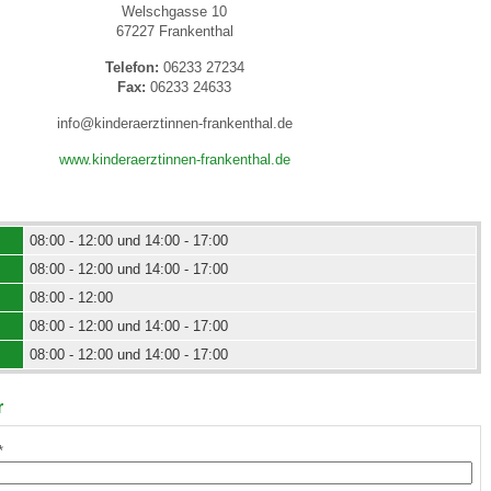
Welschgasse 10
67227 Frankenthal
 Bildschirmmediengebrauch
Telefon:
06233 27234
Fax:
06233 24633
info@kinderaerztinnen-frankenthal.de
www.kinderaerztinnen-frankenthal.de
rsorgen
08:00 - 12:00 und 14:00 - 17:00
08:00 - 12:00 und 14:00 - 17:00
erinnerung
der
08:00 - 12:00
08:00 - 12:00 und 14:00 - 17:00
ormationsflyer
08:00 - 12:00 und 14:00 - 17:00
r
d gestalten
*