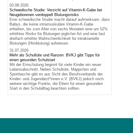
03.08.2026
Schwedische Studie: Verzicht auf Vitamin-K-Gabe bei
Neugeborenen verdoppelt Blutungsrisiko
Eine schwedische Studie macht darauf aufmerksam, dass
Babys, die keine intramuskuläre Vitamin-K-Gabe
erhielten, bis zum Alter von sechs Monaten eine um 52%
erhöhtes Risiko für Blutungen jeglicher Art und eine fast
dreifach erhöhte Wahrscheinlichkeit für intrakranielle
Blutungen (Hirnblutung) aufwiesen.
31.07.2026
Mehr als Schultüte und Ranzen: BVKJ gibt Tipps für
einen gesunden Schulstart
Mit der Einschulung beginnt für viele Kinder ein neuer
Lebensabschnitt. Neben Schultüte, Mäppchen und
Sporttasche gibt es aus Sicht des Berufsverbands der
Kinder- und Jugendärzt*innen e.V. (BVKJ) jedoch noch
weitere wichtige Punkte, die Eltern für einen gesunden
Start in den Schulalltag beachten sollten.