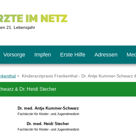
ZTE IM NETZ
ten 21. Lebensjahr
Vorsorge
Impfen
Erste Hilfe
Adressen
Med
nkenthal
> Kinderarztpraxis Frankenthal - Dr. Antje Kummer-Schwarz &
chwarz & Dr. Heidi Stecher
U9
ie oft?
hner
Dr. med. Antje Kummer-Schwarz
s U11
chten?
Fachärztin für Kinder- und Jugendmedizin
Dr. med. Heidi Stecher
Fachärztin für Kinder- und Jugendmedizin
2
r