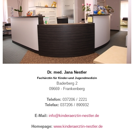
Dr. med. Jana Nestler
Fachärztin für Kinder-und Jugendmedizin
Baderberg 2
09669 - Frankenberg
Telefon:
037206 / 2221
Telefax:
037206 / 890932
E-Mail:
info@kinderaerztin-nestler.de
Homepage:
www.kinderaerztin-nestler.de