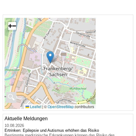
+
−
🔍
Leaflet
|
©
OpenStreetMap
contributors
Aktuelle Meldungen
10.08.2026
Ertrinken: Epilepsie und Autismus erhöhen das Risiko
Bestimmte medizinische Erkrankungen können das Risiko des