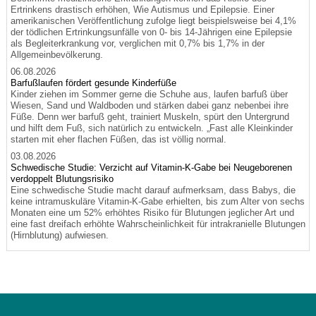
Ertrinkens drastisch erhöhen, Wie Autismus und Epilepsie. Einer
amerikanischen Veröffentlichung zufolge liegt beispielsweise bei 4,1%
der tödlichen Ertrinkungsunfälle von 0- bis 14-Jährigen eine Epilepsie
als Begleiterkrankung vor, verglichen mit 0,7% bis 1,7% in der
Allgemeinbevölkerung.
06.08.2026
Barfußlaufen fördert gesunde Kinderfüße
Kinder ziehen im Sommer gerne die Schuhe aus, laufen barfuß über
Wiesen, Sand und Waldboden und stärken dabei ganz nebenbei ihre
Füße. Denn wer barfuß geht, trainiert Muskeln, spürt den Untergrund
und hilft dem Fuß, sich natürlich zu entwickeln. „Fast alle Kleinkinder
starten mit eher flachen Füßen, das ist völlig normal.
03.08.2026
Schwedische Studie: Verzicht auf Vitamin-K-Gabe bei Neugeborenen
verdoppelt Blutungsrisiko
Eine schwedische Studie macht darauf aufmerksam, dass Babys, die
keine intramuskuläre Vitamin-K-Gabe erhielten, bis zum Alter von sechs
Monaten eine um 52% erhöhtes Risiko für Blutungen jeglicher Art und
eine fast dreifach erhöhte Wahrscheinlichkeit für intrakranielle Blutungen
(Hirnblutung) aufwiesen.