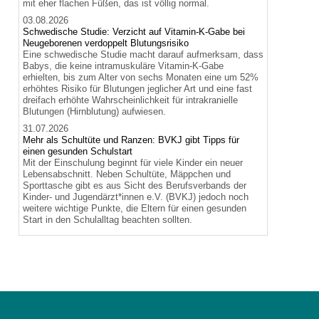
mit eher flachen Füßen, das ist völlig normal.
03.08.2026
Schwedische Studie: Verzicht auf Vitamin-K-Gabe bei
Neugeborenen verdoppelt Blutungsrisiko
Eine schwedische Studie macht darauf aufmerksam, dass
Babys, die keine intramuskuläre Vitamin-K-Gabe
erhielten, bis zum Alter von sechs Monaten eine um 52%
erhöhtes Risiko für Blutungen jeglicher Art und eine fast
dreifach erhöhte Wahrscheinlichkeit für intrakranielle
Blutungen (Hirnblutung) aufwiesen.
31.07.2026
Mehr als Schultüte und Ranzen: BVKJ gibt Tipps für
einen gesunden Schulstart
Mit der Einschulung beginnt für viele Kinder ein neuer
Lebensabschnitt. Neben Schultüte, Mäppchen und
Sporttasche gibt es aus Sicht des Berufsverbands der
Kinder- und Jugendärzt*innen e.V. (BVKJ) jedoch noch
weitere wichtige Punkte, die Eltern für einen gesunden
Start in den Schulalltag beachten sollten.