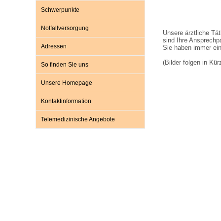
Schwerpunkte
Notfallversorgung
Impfsicherheit
Notdienste
Empfehlungen zum
Unsere ärztliche Tät
sind Ihre Ansprechp
Adressen
Sie haben immer ein
Häufige Fragen
Hörlexikon
(Bilder folgen in Kür
So finden Sie uns
Unsere Homepage
Recht auf Impfung
Material zu den Vo
Kontaktinformation
Telemedizinische Angebote
Vorsorge- und Impf
Entwicklungskalen
Broschüren und Inf
Familienzeit gesun