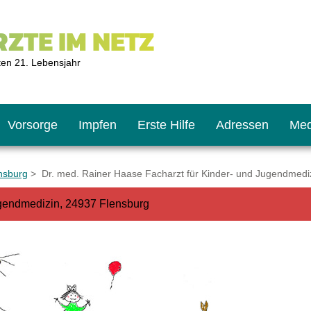
ZTE IM NETZ
ten 21. Lebensjahr
Vorsorge
Impfen
Erste Hilfe
Adressen
Med
ensburg
> Dr. med. Rainer Haase Facharzt für Kinder- und Jugendmedi
ugendmedizin, 24937 Flensburg
U9
ie oft?
hner
s U11
chten?
2
r