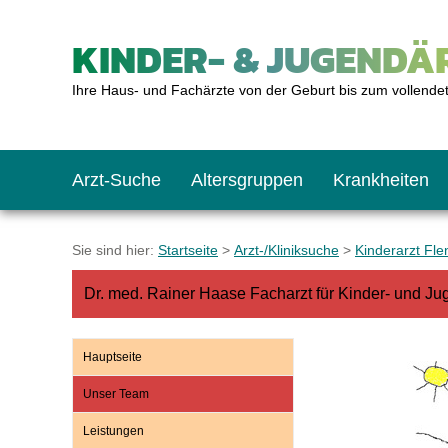
KINDER- & JUGENDÄR
Ihre Haus- und Fachärzte von der Geburt bis zum vollende
Arzt-Suche
Altersgruppen
Krankheiten
Das erste Jahr
Baby: U1 bis U6
Impfkalender
Notrufnummern
Notdienste
BMI-Rechner
Sie sind hier:
Startseite
>
Arzt-/Kliniksuche
>
Kinderarzt Fl
Dr. med. Rainer Haase Facharzt für Kinder- und J
Kleinkinder
Kleinkind: U7 bis 
Impfen: Wann und w
Giftnotruf
Sozialpädiatrie
Körpergrößen-Rec
Hauptseite
Schulkinder
Schulkind: U10 bi
Was muss man bea
Hausapotheke
Gesundheitsämter
Blutdruckrechner
Unser Team
Leistungen
Jugendliche
Teenager: J1 bis J
Impfreaktionen
Sofortmaßnahmen
Link-Tipps
Wachstum-Rechne