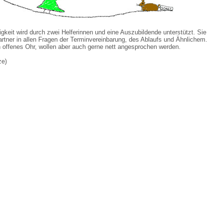
 Bildschirmmediengebrauch
igkeit wird durch zwei Helferinnen und eine Auszubildende unterstützt. Sie
artner in allen Fragen der Terminvereinbarung, des Ablaufs und Ähnlichem.
 offenes Ohr, wollen aber auch gerne nett angesprochen werden.
ze)
rsorgen
erinnerung
der
ormationsflyer
d gestalten