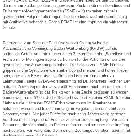
STUTTGART, 2. April 2012 – In Baden-Württemberg werden bundesweit
die meisten Zeckengebiete ausgewiesen. Zecken können Borreliose und
Frühsommer-Meningoenzephalitis (FSME) – Krankheiten mit teils
gravierenden Folgen – übertragen. Die Borreliose wird mit gutem Erfolg
mit Antibiotika behandelt. Gegen FSME ist eine Impfung ein wirksamer
Schutz.
Rechtzeitig zum Start der Freiluftsaison zu Ostern weist die
Kassenärztliche Vereinigung Baden-Württemberg (KVBW) auf die
steigende Gefahr von Infektionen durch Zeckenbisse hin. „Borreliose und
Frühsommer-Meningoenzephalitis können für die Patienten erhebliche
gesundheitliche Auswirkungen haben. Die Folgen von FSME können
grippeähnliche Symptome wie starke Kopfschmerzen und hohes Fieber
sein, aber auch Bewusstseinsstörungen bis zum Koma oder zu
Lähmungen“, sagte KVBW-Vorstandsmitglied Dr. Johannes Fechner. Der
aktuelle Zeckenreport der Universität Hohenheim macht es amtlich: In
Baden-Württemberg ist das Risiko von einer Zecke gebissen zu werden,
bundesweit am größten. Jeder 150ste Biss führt zu einer FSME-Infektion.
Mehr als die Hälfte der FSME-Erkrankten muss im Krankenhaus
behandelt werden und leidet jahrelang an Folgeschäden des zentralen
Nervensystems. Nur jeder Fünfte ist nach zehn Jahren völlig genesen.
Vor diesem Hintergrund rät Fechner zu einer Schutzimpfung. „Vor allem
Personen, die sich häufig im Freien aufhalten, sollten über eine Impfung
nachdenken. Für Patienten, die in einem Zeckengebiet leben, übernimmt
die Krankenkasse die Kosten.“