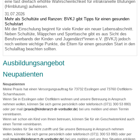
eine fast dreifach erhöhte Wahrscheinlichkeit für intrakranielle Blutungen
(Hirnblutung) aufwiesen.
31.07.2026
Mehr als Schultüte und Ranzen: BVKJ gibt Tipps für einen gesunden
Schulstart
Mit der Einschulung beginnt für viele Kinder ein neuer Lebensabschnitt.
Neben Schultüte, Mäppchen und Sporttasche gibt es aus Sicht des
Berufsverbands der Kinder- und Jugendärzt*innen e.V. (BVKJ) jedoch
noch weitere wichtige Punkte, die Eltern für einen gesunden Start in den
Schulalltag beachten sollten.
Ausbildungsangebot
Neupatienten
Neupatienten
Meine Praxis hat einen Versorgungsauftrag für 73732 Esslingen und 73760 Ostfildern-
Scharnhausen.
Wenn Sie in Esslingen oder Ostfildern wohnen und unsere Betreuung in Anspruch
nehmen wollen, können Sie sich gerne persönlich oder telefonisch (0711 300 53 880)
oder per mail (
praxis@kinderarzt-dr-vonbutler.de
) bei uns melden und einen Termin
vereinbaren.
Wenn wir schon ein Kind von Ihnen betreuen, können Sie für ein Geschwisterkind auch
einen Termin vereinbaren.
Wenn beides für Sie nicht zutrifft und Sie unsere Betreuung in Anspruch nehmen
wollen, können Sie sich gerne persönlich oder telefonisch (0711 300 53 880) oder per
mail (
praxis@kinderarzt-dr-vonbutler.de
) bei uns melden und uns Ihre Situation erklären.