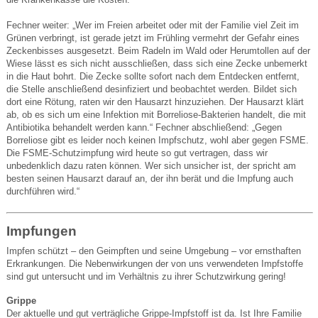
Fechner weiter: „Wer im Freien arbeitet oder mit der Familie viel Zeit im
Grünen verbringt, ist gerade jetzt im Frühling vermehrt der Gefahr eines
Zeckenbisses ausgesetzt. Beim Radeln im Wald oder Herumtollen auf der
Wiese lässt es sich nicht ausschließen, dass sich eine Zecke unbemerkt
in die Haut bohrt. Die Zecke sollte sofort nach dem Entdecken entfernt,
die Stelle anschließend desinfiziert und beobachtet werden. Bildet sich
dort eine Rötung, raten wir den Hausarzt hinzuziehen. Der Hausarzt klärt
ab, ob es sich um eine Infektion mit Borreliose-Bakterien handelt, die mit
Antibiotika behandelt werden kann.“ Fechner abschließend: „Gegen
Borreliose gibt es leider noch keinen Impfschutz, wohl aber gegen FSME.
Die FSME-Schutzimpfung wird heute so gut vertragen, dass wir
unbedenklich dazu raten können. Wer sich unsicher ist, der spricht am
besten seinen Hausarzt darauf an, der ihn berät und die Impfung auch
durchführen wird.“
Impfungen
Impfen schützt – den Geimpften und seine Umgebung – vor ernsthaften
Erkrankungen. Die Nebenwirkungen der von uns verwendeten Impfstoffe
sind gut untersucht und im Verhältnis zu ihrer Schutzwirkung gering!
Grippe
Der aktuelle und gut verträgliche Grippe-Impfstoff ist da. Ist Ihre Familie