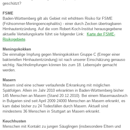
geschützt?
FSME
Baden-Württemberg gilt als Gebiet mit erhöhtem Risiko für FSME
(Frühsommer-Meningoencephalitis) - einer durch Zecken übertragbaren
Hirnhautentzündung. Auf die vom Robert-Koch-Institut herausgegebene
aktuelle Verteilungskarte führt sie folgender Link:
Karte der FSME-
Risikogebiete
.
Meningokokken
Die einmalige Impfung gegen Meningokokken Gruppe C (Erreger einer
bakteriellen Hirnhautentzündung) ist nach unserer Einschätzung genauso
wichtig. Nachholimpfungen können bis zum 18. Lebensjahr gemacht
werden.
Masern
Masern sind eine schwer verlaufende Erkrankung mit möglichen
Spätfolgen. Allein im Jahr 2010 erkrankten in Baden-Württemberg bisher
145 Menschen an Masern (Stand 20.12.2010). Bei einem Masernausbruch
in Bulgarien sind seit April 2009 24000 Menschen an Masern erkrankt, es
kam dabei bisher zu 24 Todesfällen durch Masern. Aktuell sind
mindestens 36 Menschen in Stuttgart an Masern erkrankt.
Keuchhusten
Menschen mit Kontakt zu jungen Säuglingen (insbesondere Eltern und