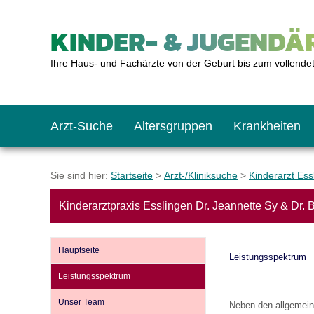
KINDER- & JUGENDÄR
Ihre Haus- und Fachärzte von der Geburt bis zum vollende
Arzt-Suche
Altersgruppen
Krankheiten
Das erste Jahr
Baby: U1 bis U6
Impfkalender
Notrufnummern
Notdienste
BMI-Rechner
Sie sind hier:
Startseite
>
Arzt-/Kliniksuche
>
Kinderarzt Ess
Kinderarztpraxis Esslingen Dr. Jeannette Sy & Dr. B
Kleinkinder
Kleinkind: U7 bis 
Impfen: Wann und w
Giftnotruf
Sozialpädiatrie
Körpergrößen-Rec
Hauptseite
Leistungsspektrum
Schulkinder
Schulkind: U10 bi
Was muss man bea
Hausapotheke
Gesundheitsämter
Blutdruckrechner
Leistungsspektrum
Unser Team
Neben den allgemein
Jugendliche
Teenager: J1 bis J
Impfreaktionen
Sofortmaßnahmen
Link-Tipps
Wachstum-Rechne