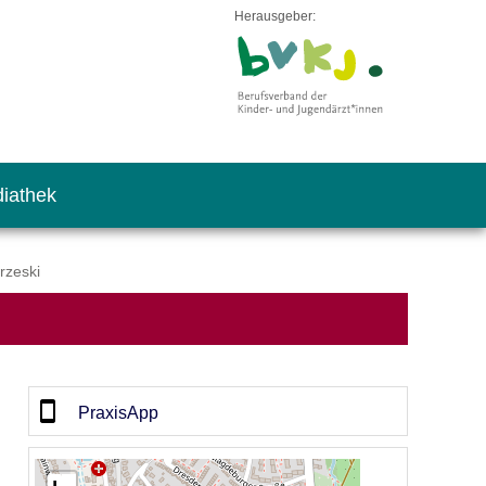
Herausgeber:
iathek
rzeski
PraxisApp