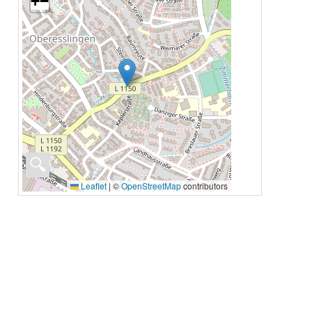
+
−
🔍
Leaflet
|
©
OpenStreetMap
contributors