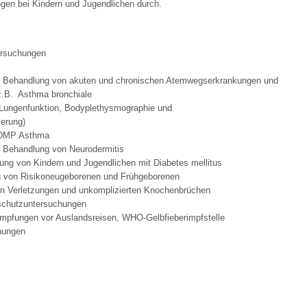
gen bei Kindern und Jugendlichen durch.
 Bildschirmmediengebrauch
ersuchungen
d Behandlung von akuten und chronischen Atemwegserkrankungen und
 z.B. Asthma bronchiale
, Lungenfunktion, Bodyplethysmographie und
ierung)
rsorgen
 DMP Asthma
d Behandlung von Neurodermitis
ung von Kindern und Jugendlichen mit Diabetes mellitus
erinnerung
der
 von Risikoneugeborenen und Frühgeborenen
n Verletzungen und unkomplizierten Knochenbrüchen
schutzuntersuchungen
Impfungen vor Auslandsreisen, WHO-Gelbfieberimpfstelle
ormationsflyer
hungen
d gestalten