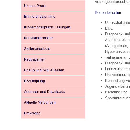
Vorsorgeuntersuchun
Unsere Praxis
Besonderheiten
Erinnerungstermine
Impfsicherheit
Notdienste
Empfehlungen zum
Ultraschallunt
Kindernotfallpraxis Esslingen
EKG
Diagnostik un
Häufige Fragen
Hörlexikon
Kontaktinformation
Allergien, wie
(Allergietests
Stellenangebote
Hyposensibilis
Recht auf Impfung
Material zu den Vo
Teilnahme an
Neupatienten
Diagnostik un
Langzeitbetreu
Urlaub und Schließzeiten
Vorsorge- und Impf
Entwicklungskalen
Nachbetreuung
Behandlung vo
RSV-Impfung
Jugendarbeits
Adressen und Downloads
Beratung und 
Broschüren und Inf
Sportuntersuc
Aktuelle Meldungen
Familienzeit gesun
PraxisApp