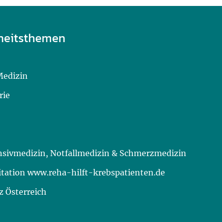
heitsthemen
Medizin
rie
ensivmedizin, Notfallmedizin & Schmerzmedizin
itation www.reha-hilft-krebspatienten.de
 Österreich