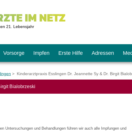
ZTE IM NETZ
ten 21. Lebensjahr
Vorsorge
Impfen
Erste Hilfe
Adressen
Med
lingen
> Kinderarztpraxis Esslingen Dr. Jeannette Sy & Dr. Birgit Bialob
irgit Bialobrzeski
U9
ie oft?
hner
s U11
chten?
en Untersuchungen und Behandlungen führen wir auch alle Impfungen und
2
r