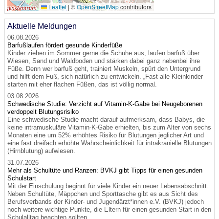
Leaflet
|
©
OpenStreetMap
contributors
Aktuelle Meldungen
06.08.2026
Barfußlaufen fördert gesunde Kinderfüße
Kinder ziehen im Sommer gerne die Schuhe aus, laufen barfuß über
Wiesen, Sand und Waldboden und stärken dabei ganz nebenbei ihre
Füße. Denn wer barfuß geht, trainiert Muskeln, spürt den Untergrund
und hilft dem Fuß, sich natürlich zu entwickeln. „Fast alle Kleinkinder
starten mit eher flachen Füßen, das ist völlig normal.
03.08.2026
Schwedische Studie: Verzicht auf Vitamin-K-Gabe bei Neugeborenen
verdoppelt Blutungsrisiko
Eine schwedische Studie macht darauf aufmerksam, dass Babys, die
keine intramuskuläre Vitamin-K-Gabe erhielten, bis zum Alter von sechs
Monaten eine um 52% erhöhtes Risiko für Blutungen jeglicher Art und
eine fast dreifach erhöhte Wahrscheinlichkeit für intrakranielle Blutungen
(Hirnblutung) aufwiesen.
31.07.2026
Mehr als Schultüte und Ranzen: BVKJ gibt Tipps für einen gesunden
Schulstart
Mit der Einschulung beginnt für viele Kinder ein neuer Lebensabschnitt.
Neben Schultüte, Mäppchen und Sporttasche gibt es aus Sicht des
Berufsverbands der Kinder- und Jugendärzt*innen e.V. (BVKJ) jedoch
noch weitere wichtige Punkte, die Eltern für einen gesunden Start in den
Schulalltag beachten sollten.