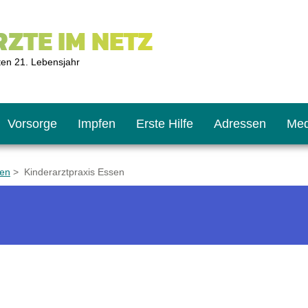
ZTE IM NETZ
ten 21. Lebensjahr
Vorsorge
Impfen
Erste Hilfe
Adressen
Med
sen
> Kinderarztpraxis Essen
U9
ie oft?
hner
s U11
chten?
2
r