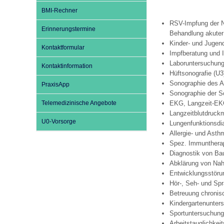
BMI-Rechner
RSV-Impfung der 
Impfsicherheit
Notdienste
Empfehlungen zum
Erinnerungstermine
Behandlung akuter
Kinder- und Jugen
Kontaktformular
Impfberatung und 
Häufige Fragen
Hörlexikon
Laboruntersuchunge
Kontaktinformation
Hüftsonografie (U3
Sonographie des A
PraxisApp
Sonographie der S
Recht auf Impfung
Material zu den Vo
Telemedizinische Angebote
EKG, Langzeit-E
Langzeitblutdruc
U0-Vorsorge
Lungenfunktionsdi
Vorsorge- und Impf
Entwicklungskalen
Allergie- und Ast
Spez. Immuntherap
Diagnostik von Ba
Broschüren und Inf
Abklärung von Nahr
Entwicklungsstöru
Hör-, Seh- und Spr
Betreuung chronis
Familienzeit gesun
Kindergartenunter
Sportuntersuchung
Arbeitstauglichkei