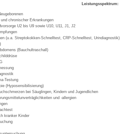
Leistungsspektrum:
Neugeborenen
 Bildschirmmediengebrauch
 und chronischer Erkrankungen
dvorsorge U2 bis U9 sowie U10, U11, J1, J2
Impfungen
n (u.a. Streptokokken-Schnelltest, CRP-Schnelltest, Urindiagnostik)
)
bdomens (Bauchultraschall)
childdrüse
rsorgen
KG
kmessung
agnostik
erinnerung
der
hma-Testung
ie (Hyposensibilisierung)
uchschmerzen bei Säuglingen, Kindern und Jugendlichen
ormationsflyer
ungsmittelunverträglichkeiten und -allergien
ngen
achtest
ch kranker Kinder
d gestalten
suchung
tsuntersuchung