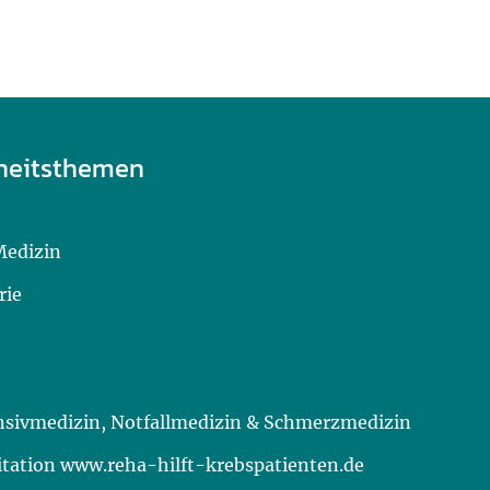
heitsthemen
Medizin
rie
ensivmedizin, Notfallmedizin & Schmerzmedizin
itation www.reha-hilft-krebspatienten.de