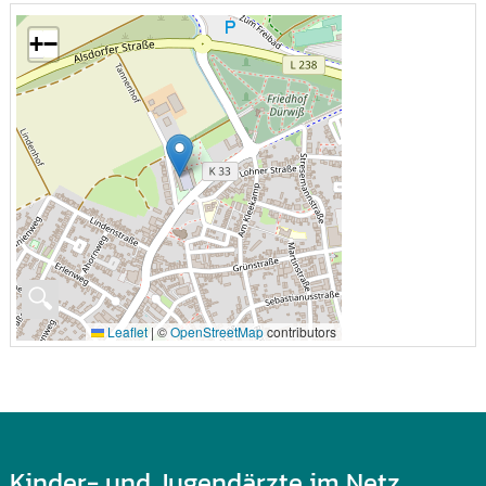
+
−
🔍
Leaflet
|
©
OpenStreetMap
contributors
Kinder- und Jugendärzte im Netz