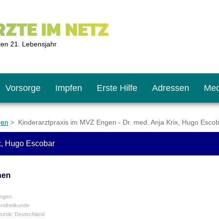
ZTE IM NETZ
ten 21. Lebensjahr
Vorsorge
Impfen
Erste Hilfe
Adressen
Med
gen
> Kinderarztpraxis im MVZ Engen - Dr. med. Anja Krix, Hugo Esco
ix, Hugo Escobar
U9
ie oft?
hner
nen
s U11
chten?
ngen:
endheilkunde
wurde: Deutschland
2
r