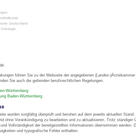
ngen:
 Bildschirmmediengebrauch
endheilkunde
wurde: Deutschland
d Onkologie
rsorgen
de
nkungen führen Sie zu der Webseite der angegebenen (Landes-)Ärztekammer u
erinnerung
der
nden Sie auch die geltenden berufsrechtlichen Regelungen.
en-Württemberg
igung Baden-Württemberg
ormationsflyer
ss
eite wurden sorgfältig überprüft und beruhen auf dem jeweils aktuellen Stand. 
d gestalten
und ohne Vorankündigung zu bearbeiten und zu aktualisieren. Trotz ständiger
eit und Vollständigkeit der bereitgestellten Informationen übernommen werden
igkeiten und typografische Fehler enthalten.