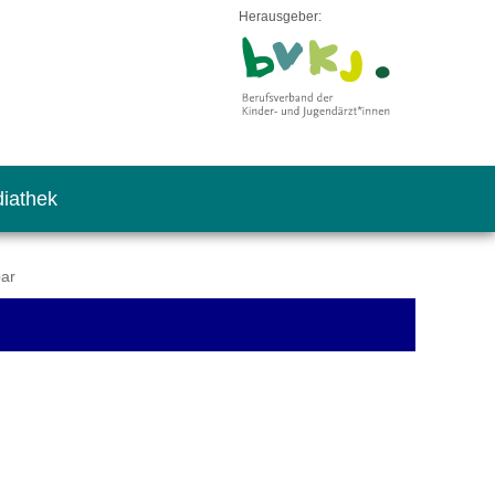
Herausgeber:
iathek
bar