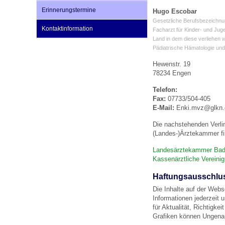
Erinnerungstermine
Hugo Escobar
Gesetzliche Berufsbezeichnu
Kontaktinformation
Impfsicherheit
Notdienste
Empfehlungen zum
Facharzt für Kinder- und Jug
Land in dem diese verliehen 
Pädiatrische Hämatologie un
Häufige Fragen
Hörlexikon
Hewenstr. 19
78234 Engen
Telefon:
Recht auf Impfung
Material zu den Vo
Fax:
07733/504-405
E-Mail:
Enki.mvz@glkn.
Die nachstehenden Verli
Vorsorge- und Impf
Entwicklungskalen
(Landes-)Ärztekammer fi
Landesärztekammer Bad
Kassenärztliche Verein
Broschüren und Inf
Haftungsausschlu
Die Inhalte auf der Webs
Familienzeit gesun
Informationen jederzeit 
für Aktualität, Richtigk
Grafiken können Ungenau