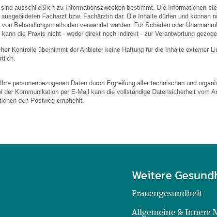
 sind ausschließlich zu Informationszwecken bestimmt. Die Informationen stel
usgebildeten Facharzt bzw. Fachärztin dar. Die Inhalte dürfen und können nic
von Behandlungsmethoden verwendet werden. Für Schäden oder Unannehmlic
 kann die Praxis nicht - weder direkt noch indirekt - zur Verantwortung gezog
licher Kontrolle übernimmt der Anbieter keine Haftung für die Inhalte externer L
tlich.
 Ihre personenbezogenen Daten durch Ergreifung aller technischen und organis
ei der Kommunikation per E-Mail kann die vollständige Datensicherheit vom An
ationen den Postweg empfiehlt.
Weitere Gesund
Frauengesundheit
Allgemeine & Innere 