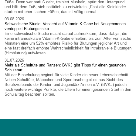
Füße. Denn wer barfuß geht, trainiert Muskeln, spürt den Untergrund
und hilft dem Fuß, sich natürlich zu entwickeln. „Fast alle Kleinkinder
starten mit eher flachen Füßen, das ist völlig normal.
03.08.2026
Schwedische Studie: Verzicht auf Vitamin-K-Gabe bei Neugeborenen
verdoppelt Blutungsrisiko
Eine schwedische Studie macht darauf aufmerksam, dass Babys, die
keine intramuskuläre Vitamin-K-Gabe erhielten, bis zum Alter von sechs
Monaten eine um 52% erhöhtes Risiko für Blutungen jeglicher Art und
eine fast dreifach erhöhte Wahrscheinlichkeit für intrakranielle Blutungen
(Hirnblutung) aufwiesen.
31.07.2026
Mehr als Schultüte und Ranzen: BVKJ gibt Tipps für einen gesunden
Schulstart
Mit der Einschulung beginnt für viele Kinder ein neuer Lebensabschnitt.
Neben Schultüte, Mäppchen und Sporttasche gibt es aus Sicht des
Berufsverbands der Kinder- und Jugendärzt*innen e.V. (BVKJ) jedoch
noch weitere wichtige Punkte, die Eltern für einen gesunden Start in den
Schulalltag beachten sollten.