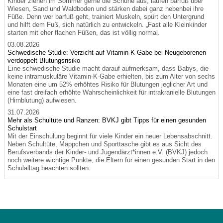
Kinder ziehen im Sommer gerne die Schuhe aus, laufen barfuß über
Wiesen, Sand und Waldboden und stärken dabei ganz nebenbei ihre
Füße. Denn wer barfuß geht, trainiert Muskeln, spürt den Untergrund
und hilft dem Fuß, sich natürlich zu entwickeln. „Fast alle Kleinkinder
starten mit eher flachen Füßen, das ist völlig normal.
03.08.2026
Schwedische Studie: Verzicht auf Vitamin-K-Gabe bei Neugeborenen
verdoppelt Blutungsrisiko
Eine schwedische Studie macht darauf aufmerksam, dass Babys, die
keine intramuskuläre Vitamin-K-Gabe erhielten, bis zum Alter von sechs
Monaten eine um 52% erhöhtes Risiko für Blutungen jeglicher Art und
eine fast dreifach erhöhte Wahrscheinlichkeit für intrakranielle Blutungen
(Hirnblutung) aufwiesen.
31.07.2026
Mehr als Schultüte und Ranzen: BVKJ gibt Tipps für einen gesunden
Schulstart
Mit der Einschulung beginnt für viele Kinder ein neuer Lebensabschnitt.
Neben Schultüte, Mäppchen und Sporttasche gibt es aus Sicht des
Berufsverbands der Kinder- und Jugendärzt*innen e.V. (BVKJ) jedoch
noch weitere wichtige Punkte, die Eltern für einen gesunden Start in den
Schulalltag beachten sollten.