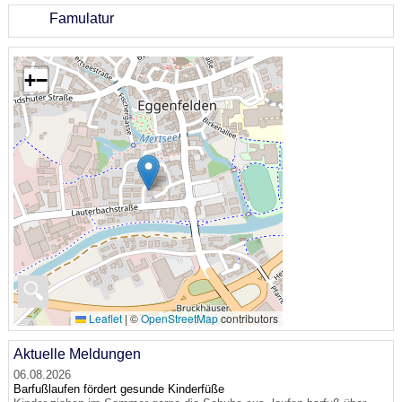
Famulatur
+
−
🔍
Leaflet
|
©
OpenStreetMap
contributors
Aktuelle Meldungen
06.08.2026
Barfußlaufen fördert gesunde Kinderfüße