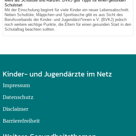
Mehr als Schultüte und Ranzen: BVKJ gibt Tipps für einen gesunden
Schulstart
Mit der Einschulung beginnt für viele Kinder ein neuer Lebensabschnitt.
Neben Schultüte, Mäppchen und Sporttasche gibt es aus Sicht des
Berufsverbands der Kinder- und Jugendärzt*innen e.V. (BVKJ) jedoch
noch weitere wichtige Punkte, die Eltern für einen gesunden Start in den
Schulalltag beachten sollten.
Kinder- und Jugendärzte im Netz
Impressum
Datenschutz
Disclaimer
Barrierefreiheit