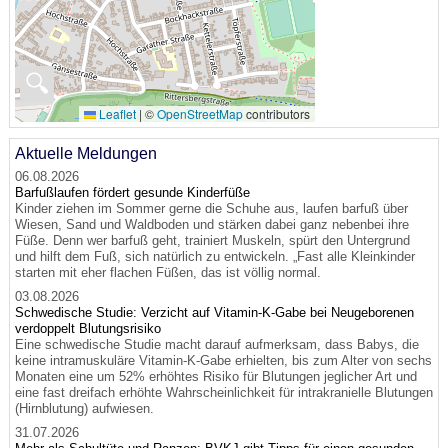
🔍
Leaflet
|
©
OpenStreetMap
contributors
Aktuelle Meldungen
06.08.2026
Barfußlaufen fördert gesunde Kinderfüße
Kinder ziehen im Sommer gerne die Schuhe aus, laufen barfuß über
Wiesen, Sand und Waldboden und stärken dabei ganz nebenbei ihre
Füße. Denn wer barfuß geht, trainiert Muskeln, spürt den Untergrund
und hilft dem Fuß, sich natürlich zu entwickeln. „Fast alle Kleinkinder
starten mit eher flachen Füßen, das ist völlig normal.
03.08.2026
Schwedische Studie: Verzicht auf Vitamin-K-Gabe bei Neugeborenen
verdoppelt Blutungsrisiko
Eine schwedische Studie macht darauf aufmerksam, dass Babys, die
keine intramuskuläre Vitamin-K-Gabe erhielten, bis zum Alter von sechs
Monaten eine um 52% erhöhtes Risiko für Blutungen jeglicher Art und
eine fast dreifach erhöhte Wahrscheinlichkeit für intrakranielle Blutungen
(Hirnblutung) aufwiesen.
31.07.2026