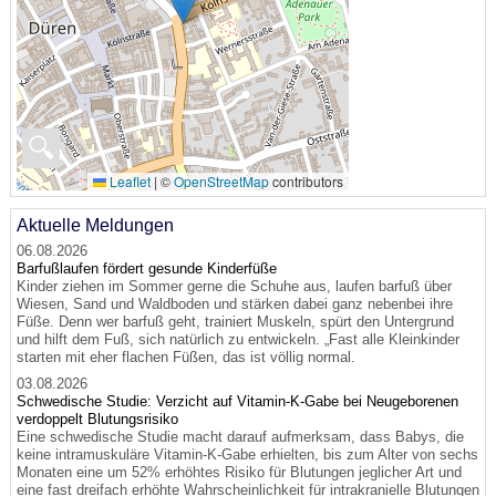
🔍
Leaflet
|
©
OpenStreetMap
contributors
Aktuelle Meldungen
06.08.2026
Barfußlaufen fördert gesunde Kinderfüße
Kinder ziehen im Sommer gerne die Schuhe aus, laufen barfuß über
Wiesen, Sand und Waldboden und stärken dabei ganz nebenbei ihre
Füße. Denn wer barfuß geht, trainiert Muskeln, spürt den Untergrund
und hilft dem Fuß, sich natürlich zu entwickeln. „Fast alle Kleinkinder
starten mit eher flachen Füßen, das ist völlig normal.
03.08.2026
Schwedische Studie: Verzicht auf Vitamin-K-Gabe bei Neugeborenen
verdoppelt Blutungsrisiko
Eine schwedische Studie macht darauf aufmerksam, dass Babys, die
keine intramuskuläre Vitamin-K-Gabe erhielten, bis zum Alter von sechs
Monaten eine um 52% erhöhtes Risiko für Blutungen jeglicher Art und
eine fast dreifach erhöhte Wahrscheinlichkeit für intrakranielle Blutungen