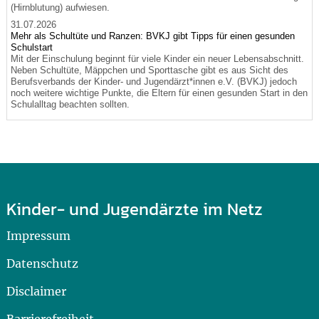
(Hirnblutung) aufwiesen.
31.07.2026
Mehr als Schultüte und Ranzen: BVKJ gibt Tipps für einen gesunden
Schulstart
Mit der Einschulung beginnt für viele Kinder ein neuer Lebensabschnitt.
Neben Schultüte, Mäppchen und Sporttasche gibt es aus Sicht des
Berufsverbands der Kinder- und Jugendärzt*innen e.V. (BVKJ) jedoch
noch weitere wichtige Punkte, die Eltern für einen gesunden Start in den
Schulalltag beachten sollten.
Kinder- und Jugendärzte im Netz
Impressum
Datenschutz
Disclaimer