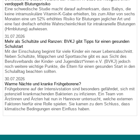
verdoppelt Blutungsrisiko
Eine schwedische Studie macht darauf aufmerksam, dass Babys, die
keine intramuskuläre Vitamin-K-Gabe erhielten, bis zum Alter von sechs
Monaten eine um 52% erhöhtes Risiko für Blutungen jeglicher Art und
eine fast dreifach erhöhte Wahrscheinlichkeit für intrakranielle Blutungen
(Hirnblutung) aufwiesen.
31.07.2026
Mehr als Schultüte und Ranzen: BVKJ gibt Tipps für einen gesunden
Schulstart
Mit der Einschulung beginnt für viele Kinder ein neuer Lebensabschnitt.
Neben Schultüte, Mäppchen und Sporttasche gibt es aus Sicht des
Berufsverbands der Kinder- und Jugendärzt*innen e.V. (BVKJ) jedoch
noch weitere wichtige Punkte, die Eltern für einen gesunden Start in den
Schulalltag beachten sollten.
30.07.2026
Warme Nächte und kranke Frühgeborene?
Frühgeborene auf der Intensivstation sind besonders gefährdet, sich mit
potenziell krankmachenden Bakterien zu infizieren. Ein Team von
Ärztinnen und Ärzten hat nun in Hannover untersucht, welche externen
Faktoren hierfür eine Rolle spielen. Sie kamen zu dem Schluss, dass
klimatische Bedingungen einen Einfluss haben.