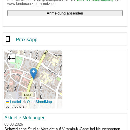
www.kinderaerzte-im-netz.de
PraxisApp
+
−
🔍
Leaflet
|
©
OpenStreetMap
contributors
Aktuelle Meldungen
03.08.2026
Schwedische Studie: Verzicht auf Vitamin-K-Gabe bei Neugeborenen