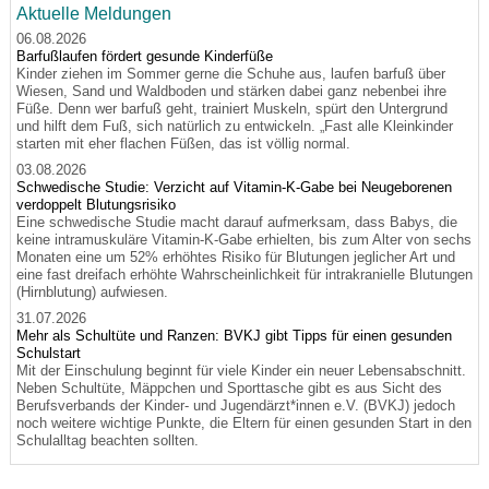
Aktuelle Meldungen
06.08.2026
Barfußlaufen fördert gesunde Kinderfüße
Kinder ziehen im Sommer gerne die Schuhe aus, laufen barfuß über
Wiesen, Sand und Waldboden und stärken dabei ganz nebenbei ihre
Füße. Denn wer barfuß geht, trainiert Muskeln, spürt den Untergrund
und hilft dem Fuß, sich natürlich zu entwickeln. „Fast alle Kleinkinder
starten mit eher flachen Füßen, das ist völlig normal.
03.08.2026
Schwedische Studie: Verzicht auf Vitamin-K-Gabe bei Neugeborenen
verdoppelt Blutungsrisiko
Eine schwedische Studie macht darauf aufmerksam, dass Babys, die
keine intramuskuläre Vitamin-K-Gabe erhielten, bis zum Alter von sechs
Monaten eine um 52% erhöhtes Risiko für Blutungen jeglicher Art und
eine fast dreifach erhöhte Wahrscheinlichkeit für intrakranielle Blutungen
(Hirnblutung) aufwiesen.
31.07.2026
Mehr als Schultüte und Ranzen: BVKJ gibt Tipps für einen gesunden
Schulstart
Mit der Einschulung beginnt für viele Kinder ein neuer Lebensabschnitt.
Neben Schultüte, Mäppchen und Sporttasche gibt es aus Sicht des
Berufsverbands der Kinder- und Jugendärzt*innen e.V. (BVKJ) jedoch
noch weitere wichtige Punkte, die Eltern für einen gesunden Start in den
Schulalltag beachten sollten.