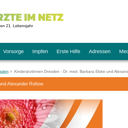
ZTE IM NETZ
ten 21. Lebensjahr
Vorsorge
Impfen
Erste Hilfe
Adressen
Med
esden
> Kinderärztinnen Dresden - Dr. med. Barbara Elske und Alexan
 und Alexander Rollow
U9
ie oft?
hner
s U11
chten?
2
r