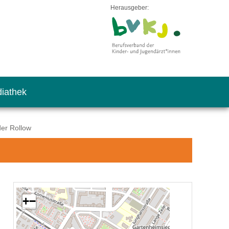
Herausgeber:
iathek
der Rollow
+
−