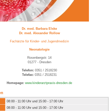
 Bildschirmmediengebrauch
Dr. med. Barbara Elske
Dr. med.
Alexander Rollow
Fachärzte für Kinder- und Jugendmedizin
rsorgen
Neonatologie
Rosenbergstr. 14
01277 - Dresden
erinnerung
der
Telefon:
0351 / 2518230
Telefax:
0351 / 2518231
ormationsflyer
Homepage:
www.kinderarztpraxis-dresden.de
en
d gestalten
08:00 - 11:00 Uhr und 15:00 - 17:00 Uhr
08:00 - 11:00 Uhr und 15:00 - 17:00 Uhr