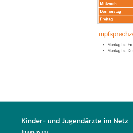
U0-Vorsorge
Mittwoch
Donnerstag
Freitag
Impfsprechze
Montag bis Fre
Montag bis Do
Kinder- und Jugendärzte im Netz
Impressum