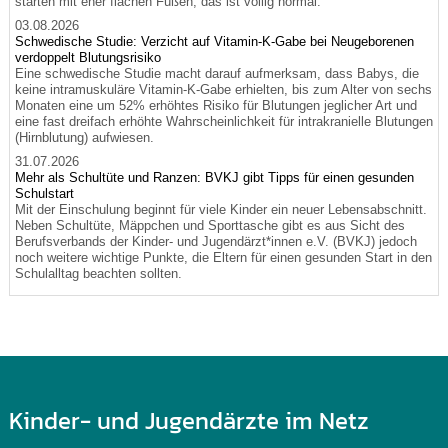
starten mit eher flachen Füßen, das ist völlig normal.
03.08.2026
Schwedische Studie: Verzicht auf Vitamin-K-Gabe bei Neugeborenen
verdoppelt Blutungsrisiko
Eine schwedische Studie macht darauf aufmerksam, dass Babys, die
keine intramuskuläre Vitamin-K-Gabe erhielten, bis zum Alter von sechs
Monaten eine um 52% erhöhtes Risiko für Blutungen jeglicher Art und
eine fast dreifach erhöhte Wahrscheinlichkeit für intrakranielle Blutungen
(Hirnblutung) aufwiesen.
31.07.2026
Mehr als Schultüte und Ranzen: BVKJ gibt Tipps für einen gesunden
Schulstart
Mit der Einschulung beginnt für viele Kinder ein neuer Lebensabschnitt.
Neben Schultüte, Mäppchen und Sporttasche gibt es aus Sicht des
Berufsverbands der Kinder- und Jugendärzt*innen e.V. (BVKJ) jedoch
noch weitere wichtige Punkte, die Eltern für einen gesunden Start in den
Schulalltag beachten sollten.
Kinder- und Jugendärzte im Netz