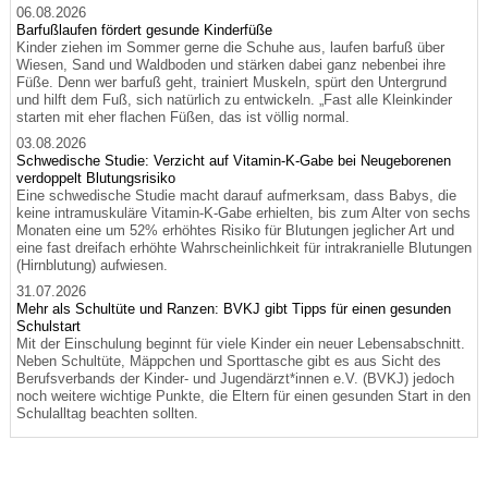
06.08.2026
Barfußlaufen fördert gesunde Kinderfüße
Kinder ziehen im Sommer gerne die Schuhe aus, laufen barfuß über
Wiesen, Sand und Waldboden und stärken dabei ganz nebenbei ihre
Füße. Denn wer barfuß geht, trainiert Muskeln, spürt den Untergrund
und hilft dem Fuß, sich natürlich zu entwickeln. „Fast alle Kleinkinder
starten mit eher flachen Füßen, das ist völlig normal.
03.08.2026
Schwedische Studie: Verzicht auf Vitamin-K-Gabe bei Neugeborenen
verdoppelt Blutungsrisiko
Eine schwedische Studie macht darauf aufmerksam, dass Babys, die
keine intramuskuläre Vitamin-K-Gabe erhielten, bis zum Alter von sechs
Monaten eine um 52% erhöhtes Risiko für Blutungen jeglicher Art und
eine fast dreifach erhöhte Wahrscheinlichkeit für intrakranielle Blutungen
(Hirnblutung) aufwiesen.
31.07.2026
Mehr als Schultüte und Ranzen: BVKJ gibt Tipps für einen gesunden
Schulstart
Mit der Einschulung beginnt für viele Kinder ein neuer Lebensabschnitt.
Neben Schultüte, Mäppchen und Sporttasche gibt es aus Sicht des
Berufsverbands der Kinder- und Jugendärzt*innen e.V. (BVKJ) jedoch
noch weitere wichtige Punkte, die Eltern für einen gesunden Start in den
Schulalltag beachten sollten.