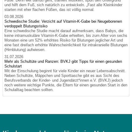
Füße. Denn wer barfuß geht, trainiert Muskeln, spürt den Untergrund
und hilft dem Fuß, sich natürlich zu entwickeln. „Fast alle Kleinkinder
starten mit eher flachen Füßen, das ist völlig normal.
03.08.2026
Schwedische Studie: Verzicht auf Vitamin-K-Gabe bei Neugeborenen
verdoppelt Blutungsrisiko
Eine schwedische Studie macht darauf aufmerksam, dass Babys, die
keine intramuskuläre Vitamin-K-Gabe erhielten, bis zum Alter von sechs
Monaten eine um 52% erhöhtes Risiko für Blutungen jeglicher Art und
eine fast dreifach erhöhte Wahrscheinlichkeit für intrakranielle Blutungen
(Hirnblutung) aufwiesen.
31.07.2026
Mehr als Schultüte und Ranzen: BVKJ gibt Tipps für einen gesunden
Schulstart
Mit der Einschulung beginnt für viele Kinder ein neuer Lebensabschnitt.
Neben Schultüte, Mäppchen und Sporttasche gibt es aus Sicht des
Berufsverbands der Kinder- und Jugendärzt*innen e.V. (BVKJ) jedoch
noch weitere wichtige Punkte, die Eltern für einen gesunden Start in den
Schulalltag beachten sollten.