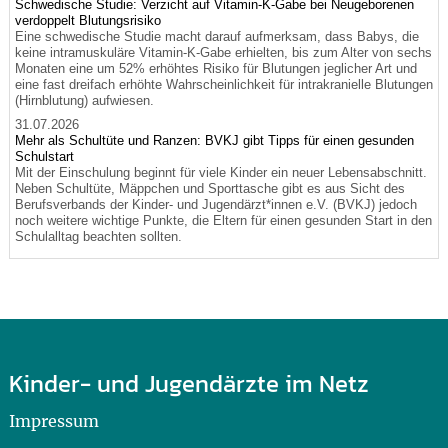
Schwedische Studie: Verzicht auf Vitamin-K-Gabe bei Neugeborenen
verdoppelt Blutungsrisiko
Eine schwedische Studie macht darauf aufmerksam, dass Babys, die
keine intramuskuläre Vitamin-K-Gabe erhielten, bis zum Alter von sechs
Monaten eine um 52% erhöhtes Risiko für Blutungen jeglicher Art und
eine fast dreifach erhöhte Wahrscheinlichkeit für intrakranielle Blutungen
(Hirnblutung) aufwiesen.
31.07.2026
Mehr als Schultüte und Ranzen: BVKJ gibt Tipps für einen gesunden
Schulstart
Mit der Einschulung beginnt für viele Kinder ein neuer Lebensabschnitt.
Neben Schultüte, Mäppchen und Sporttasche gibt es aus Sicht des
Berufsverbands der Kinder- und Jugendärzt*innen e.V. (BVKJ) jedoch
noch weitere wichtige Punkte, die Eltern für einen gesunden Start in den
Schulalltag beachten sollten.
Kinder- und Jugendärzte im Netz
Impressum