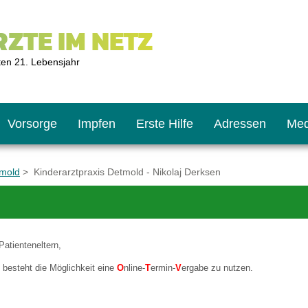
ZTE IM NETZ
ten 21. Lebensjahr
Vorsorge
Impfen
Erste Hilfe
Adressen
Med
tmold
> Kinderarztpraxis Detmold - Nikolaj Derksen
U9
ie oft?
hner
Patienteneltern,
s U11
chten?
s besteht die Möglichkeit eine
O
nline-
T
ermin-
V
ergabe zu nutzen.
2
r