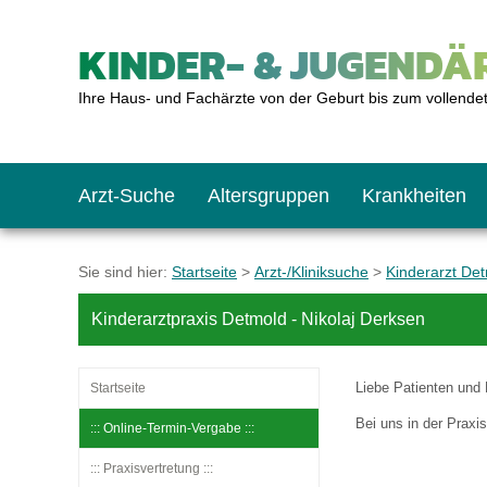
KINDER- & JUGENDÄR
Ihre Haus- und Fachärzte von der Geburt bis zum vollende
Arzt-Suche
Altersgruppen
Krankheiten
Das erste Jahr
Baby: U1 bis U6
Impfkalender
Notrufnummern
Notdienste
BMI-Rechner
Sie sind hier:
Startseite
>
Arzt-/Kliniksuche
>
Kinderarzt De
Kinderarztpraxis Detmold - Nikolaj Derksen
Kleinkinder
Kleinkind: U7 bis 
Impfen: Wann und w
Giftnotruf
Sozialpädiatrie
Körpergrößen-Rec
Liebe Patienten und 
Startseite
Schulkinder
Schulkind: U10 bi
Was muss man bea
Hausapotheke
Gesundheitsämter
Blutdruckrechner
Bei uns in der Praxi
::: Online-Termin-Vergabe :::
::: Praxisvertretung :::
Jugendliche
Teenager: J1 bis J
Impfreaktionen
Sofortmaßnahmen
Link-Tipps
Wachstum-Rechne