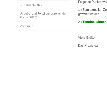
Folgende Punkte wär
::: Praxis-Handy :::
1.) Zum aktuellen Z
Urlaubs- und Fortbildungszeiten der
Impfsicherheit
Notdienste
Empfehlungen zum
gewählt werden.
Praxis (2026)
2.)
Termine können 
PraxisApp
Häufige Fragen
Hörlexikon
Viele Grüße,
Recht auf Impfung
Material zu den Vo
Das Praxisteam
Vorsorge- und Impf
Entwicklungskalen
Broschüren und Inf
Familienzeit gesun