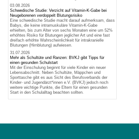
03.08.2026
Schwedische Studie: Verzicht auf Vitamin-K-Gabe bei
Neugeborenen verdoppelt Blutungsrisiko
Eine schwedische Studie macht darauf aufmerksam, dass
Babys, die keine intramuskuläre Vitamin-K-Gabe
erhielten, bis zum Alter von sechs Monaten eine um 52%
erhöhtes Risiko für Blutungen jeglicher Art und eine fast
dreifach erhöhte Wahrscheinlichkeit für intrakranielle
Blutungen (Hirnblutung) aufwiesen.
31.07.2026
Mehr als Schultüte und Ranzen: BVKJ gibt Tipps für
einen gesunden Schulstart
Mit der Einschulung beginnt für viele Kinder ein neuer
Lebensabschnitt. Neben Schultüte, Mäppchen und
Sporttasche gibt es aus Sicht des Berufsverbands der
Kinder- und Jugendärzt*innen e.V. (BVKJ) jedoch noch
weitere wichtige Punkte, die Eltern für einen gesunden
Start in den Schulalltag beachten sollten.