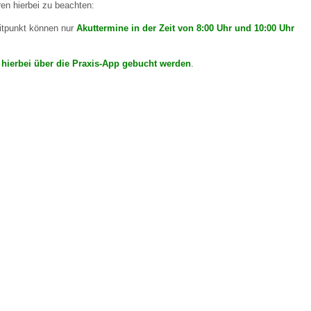
en hierbei zu beachten:
eitpunkt können nur
Akuttermine in der Zeit von 8:00 Uhr und 10:00 Uhr
 Bildschirmmediengebrauch
hierbei über die Praxis-App gebucht werden
.
rsorgen
erinnerung
der
ormationsflyer
d gestalten