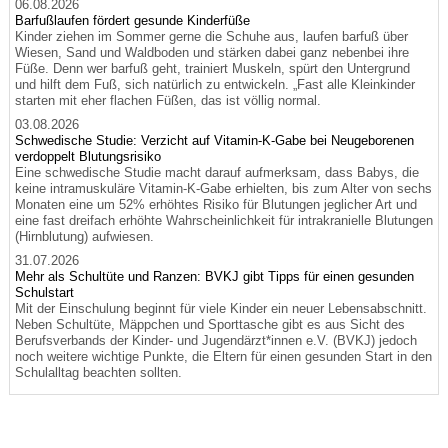
06.08.2026
Barfußlaufen fördert gesunde Kinderfüße
Kinder ziehen im Sommer gerne die Schuhe aus, laufen barfuß über
Wiesen, Sand und Waldboden und stärken dabei ganz nebenbei ihre
Füße. Denn wer barfuß geht, trainiert Muskeln, spürt den Untergrund
und hilft dem Fuß, sich natürlich zu entwickeln. „Fast alle Kleinkinder
starten mit eher flachen Füßen, das ist völlig normal.
03.08.2026
Schwedische Studie: Verzicht auf Vitamin-K-Gabe bei Neugeborenen
verdoppelt Blutungsrisiko
Eine schwedische Studie macht darauf aufmerksam, dass Babys, die
keine intramuskuläre Vitamin-K-Gabe erhielten, bis zum Alter von sechs
Monaten eine um 52% erhöhtes Risiko für Blutungen jeglicher Art und
eine fast dreifach erhöhte Wahrscheinlichkeit für intrakranielle Blutungen
(Hirnblutung) aufwiesen.
31.07.2026
Mehr als Schultüte und Ranzen: BVKJ gibt Tipps für einen gesunden
Schulstart
Mit der Einschulung beginnt für viele Kinder ein neuer Lebensabschnitt.
Neben Schultüte, Mäppchen und Sporttasche gibt es aus Sicht des
Berufsverbands der Kinder- und Jugendärzt*innen e.V. (BVKJ) jedoch
noch weitere wichtige Punkte, die Eltern für einen gesunden Start in den
Schulalltag beachten sollten.