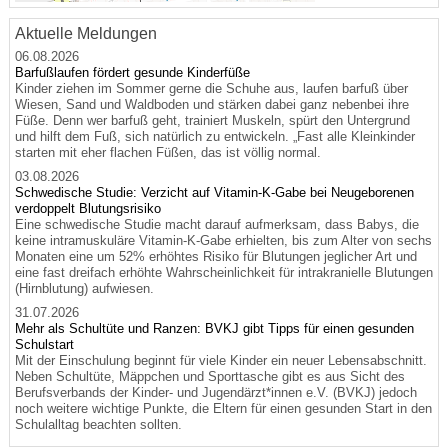
Aktuelle Meldungen
06.08.2026
Barfußlaufen fördert gesunde Kinderfüße
Kinder ziehen im Sommer gerne die Schuhe aus, laufen barfuß über
Wiesen, Sand und Waldboden und stärken dabei ganz nebenbei ihre
Füße. Denn wer barfuß geht, trainiert Muskeln, spürt den Untergrund
und hilft dem Fuß, sich natürlich zu entwickeln. „Fast alle Kleinkinder
starten mit eher flachen Füßen, das ist völlig normal.
03.08.2026
Schwedische Studie: Verzicht auf Vitamin-K-Gabe bei Neugeborenen
verdoppelt Blutungsrisiko
Eine schwedische Studie macht darauf aufmerksam, dass Babys, die
keine intramuskuläre Vitamin-K-Gabe erhielten, bis zum Alter von sechs
Monaten eine um 52% erhöhtes Risiko für Blutungen jeglicher Art und
eine fast dreifach erhöhte Wahrscheinlichkeit für intrakranielle Blutungen
(Hirnblutung) aufwiesen.
31.07.2026
Mehr als Schultüte und Ranzen: BVKJ gibt Tipps für einen gesunden
Schulstart
Mit der Einschulung beginnt für viele Kinder ein neuer Lebensabschnitt.
Neben Schultüte, Mäppchen und Sporttasche gibt es aus Sicht des
Berufsverbands der Kinder- und Jugendärzt*innen e.V. (BVKJ) jedoch
noch weitere wichtige Punkte, die Eltern für einen gesunden Start in den
Schulalltag beachten sollten.