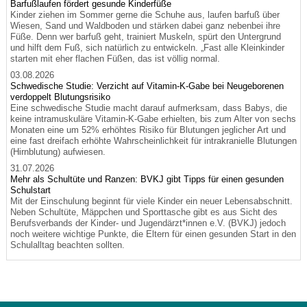
Barfußlaufen fördert gesunde Kinderfüße
Kinder ziehen im Sommer gerne die Schuhe aus, laufen barfuß über
Wiesen, Sand und Waldboden und stärken dabei ganz nebenbei ihre
Füße. Denn wer barfuß geht, trainiert Muskeln, spürt den Untergrund
und hilft dem Fuß, sich natürlich zu entwickeln. „Fast alle Kleinkinder
starten mit eher flachen Füßen, das ist völlig normal.
03.08.2026
Schwedische Studie: Verzicht auf Vitamin-K-Gabe bei Neugeborenen
verdoppelt Blutungsrisiko
Eine schwedische Studie macht darauf aufmerksam, dass Babys, die
keine intramuskuläre Vitamin-K-Gabe erhielten, bis zum Alter von sechs
Monaten eine um 52% erhöhtes Risiko für Blutungen jeglicher Art und
eine fast dreifach erhöhte Wahrscheinlichkeit für intrakranielle Blutungen
(Hirnblutung) aufwiesen.
31.07.2026
Mehr als Schultüte und Ranzen: BVKJ gibt Tipps für einen gesunden
Schulstart
Mit der Einschulung beginnt für viele Kinder ein neuer Lebensabschnitt.
Neben Schultüte, Mäppchen und Sporttasche gibt es aus Sicht des
Berufsverbands der Kinder- und Jugendärzt*innen e.V. (BVKJ) jedoch
noch weitere wichtige Punkte, die Eltern für einen gesunden Start in den
Schulalltag beachten sollten.