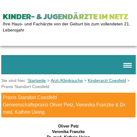
KINDER- & JUGENDÄRZTE IM NETZ
Ihre Haus- und Fachärzte von der Geburt bis zum vollendeten 21.
Lebensjahr
Sie sind hier:
Startseite
>
Arzt-/Kliniksuche
>
Kinderarzt Coesfeld
>
Praxis Standort Coesfeld
Praxis Standort Coesfeld
Gemeinschaftspraxis Oliver Petz, Veronika Franzke & Dr.
med. Kathrin Ueing
Oliver Petz
Veronika Franzke