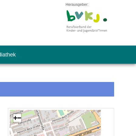
Herausgeber:
iathek
+
−