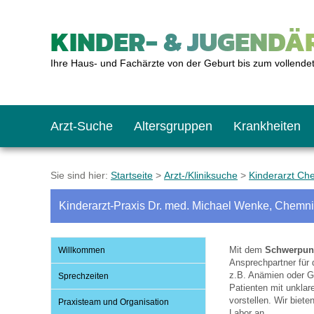
KINDER- & JUGENDÄR
Ihre Haus- und Fachärzte von der Geburt bis zum vollende
Arzt-Suche
Altersgruppen
Krankheiten
Das erste Jahr
Baby: U1 bis U6
Impfkalender
Notrufnummern
Notdienste
BMI-Rechner
Sie sind hier:
Startseite
>
Arzt-/Kliniksuche
>
Kinderarzt Ch
Kinderarzt-Praxis Dr. med. Michael Wenke, Chemni
Kleinkinder
Kleinkind: U7 bis 
Impfen: Wann und w
Giftnotruf
Sozialpädiatrie
Körpergrößen-Rec
Mit dem
Schwerpunk
Willkommen
Schulkinder
Schulkind: U10 bi
Was muss man bea
Hausapotheke
Gesundheitsämter
Blutdruckrechner
Ansprechpartner für
z.B. Anämien oder G
Sprechzeiten
Patienten mit unklar
vorstellen. Wir biet
Praxisteam und Organisation
Jugendliche
Teenager: J1 bis J
Impfreaktionen
Sofortmaßnahmen
Link-Tipps
Wachstum-Rechne
Labor an.