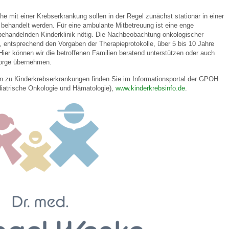
he mit einer Krebserkrankung sollen in der Regel zunächst stationär in einer
ik behandelt werden. Für eine ambulante Mitbetreuung ist eine enge
 Bildschirmmediengebrauch
behandelnden Kinderklinik nötig. Die Nachbeobachtung onkologischer
, entsprechend den Vorgaben der Therapieprotokolle, über 5 bis 10 Jahre
ier können wir die betroffenen Familien beratend unterstützen oder auch
sorge übernehmen.
en zu Kinderkrebserkrankungen finden Sie im Informationsportal der GPOH
diatrische Onkologie und Hämatologie),
www.kinderkrebsinfo.de
.
rsorgen
erinnerung
der
ormationsflyer
d gestalten