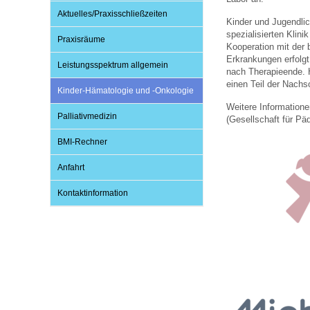
Aktuelles/Praxisschließzeiten
Kinder und Jugendlic
spezialisierten Klin
Praxisräume
Impfsicherheit
Notdienste
Empfehlungen zum
Kooperation mit der 
Erkrankungen erfolgt
Leistungsspektrum allgemein
nach Therapieende. H
einen Teil der Nach
Häufige Fragen
Hörlexikon
Kinder-Hämatologie und -Onkologie
Weitere Information
Palliativmedizin
(Gesellschaft für Pä
Recht auf Impfung
Material zu den Vo
BMI-Rechner
Anfahrt
Vorsorge- und Impf
Entwicklungskalen
Kontaktinformation
Broschüren und Inf
Familienzeit gesun