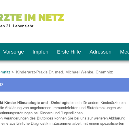
ZTE IM NETZ
ten 21. Lebensjahr
Vorsorge
Impfen
Erste Hilfe
Adressen
Med
emnitz
> Kinderarzt-Praxis Dr. med. Michael Wenke, Chemnitz
tz
U9
ie oft?
hner
t Kinder-Hämatologie und –Onkologie
bin ich für andere Kinderärzte ein
s U11
chten?
 die Abklärung von angeborenen Immundefekten und Bluterkrankungen wie
erinnungsstörungen bei Kindern und Jugendlichen.
en Veränderungen des Blutbildes können Sie bei uns zur weiteren Abklärung
en eine ausführliche Diagnostik in Zusammenarbeit mit einem spezialisierten
2
r