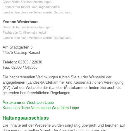
Gesetzliche Berufsbezeichnungen:
Facharzt für Kinder- und Jugendmedizin
Land in dem diese verliehen wurde: Deutschland
Yvonne Westerhaus
Gesetzliche Berufsbezeichnungen:
Fachärztin für Allgemeinmedizin
Land in dem diese verliehen wurde: Deutschland
Am Stadtgarten 3
44575 Castrop-Rauxel
Telefon:
02305 / 22630
Fax:
02305 / 543365
Die nachstehenden Verlinkungen führen Sie zu der Webseite der
angegebenen (Landes-)Ärztekammer und Kassenärztlichen Vereinigung
(KV). Auf der Webseite der (Landes-)Ärztekammer finden Sie auch die
geltenden berufsrechtlichen Regelungen.
Ärztekammer Westfalen-Lippe
Kassenärztliche Vereinigung Westfalen-Lippe
Haftungsausschluss
Die Inhalte auf der Webseite wurden sorgfältig überprüft und beruhen auf
dem jeweils aktuellen Stand. Der Anbieter behält sich vor, die