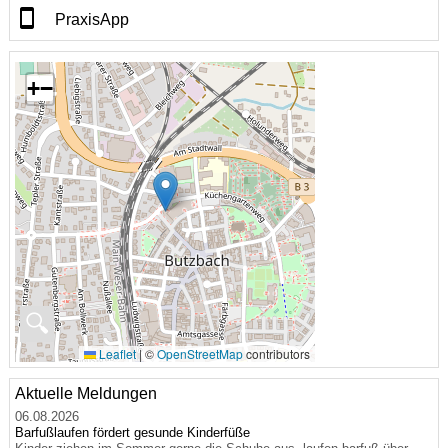
PraxisApp
+
−
🔍
Leaflet
|
©
OpenStreetMap
contributors
Aktuelle Meldungen
06.08.2026
Barfußlaufen fördert gesunde Kinderfüße