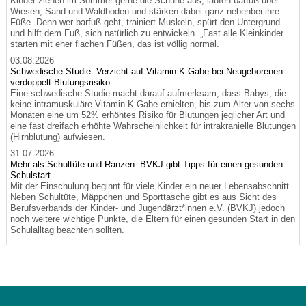
Kinder ziehen im Sommer gerne die Schuhe aus, laufen barfuß über
Wiesen, Sand und Waldboden und stärken dabei ganz nebenbei ihre
Füße. Denn wer barfuß geht, trainiert Muskeln, spürt den Untergrund
und hilft dem Fuß, sich natürlich zu entwickeln. „Fast alle Kleinkinder
starten mit eher flachen Füßen, das ist völlig normal.
03.08.2026
Schwedische Studie: Verzicht auf Vitamin-K-Gabe bei Neugeborenen
verdoppelt Blutungsrisiko
Eine schwedische Studie macht darauf aufmerksam, dass Babys, die
keine intramuskuläre Vitamin-K-Gabe erhielten, bis zum Alter von sechs
Monaten eine um 52% erhöhtes Risiko für Blutungen jeglicher Art und
eine fast dreifach erhöhte Wahrscheinlichkeit für intrakranielle Blutungen
(Hirnblutung) aufwiesen.
31.07.2026
Mehr als Schultüte und Ranzen: BVKJ gibt Tipps für einen gesunden
Schulstart
Mit der Einschulung beginnt für viele Kinder ein neuer Lebensabschnitt.
Neben Schultüte, Mäppchen und Sporttasche gibt es aus Sicht des
Berufsverbands der Kinder- und Jugendärzt*innen e.V. (BVKJ) jedoch
noch weitere wichtige Punkte, die Eltern für einen gesunden Start in den
Schulalltag beachten sollten.