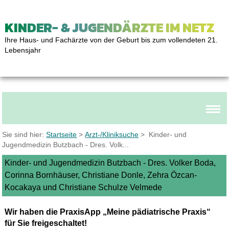
KINDER- & JUGENDÄRZTE IM NETZ
Ihre Haus- und Fachärzte von der Geburt bis zum vollendeten 21.
Lebensjahr
Sie sind hier:
Startseite
>
Arzt-/Kliniksuche
> Kinder- und
Jugendmedizin Butzbach - Dres. Volk...
Kinder- und Jugendmedizin Butzbach - Dres. Volker Boda,
Corinna Bornhäuser, Christiane Donle, Zehra Özcan-
Kocakaya und Christiane Schulze Velmede
Wir haben die PraxisApp „Meine pädiatrische Praxis“
für Sie freigeschaltet!