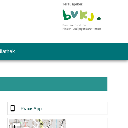
Herausgeber:
iathek
PraxisApp
+
−