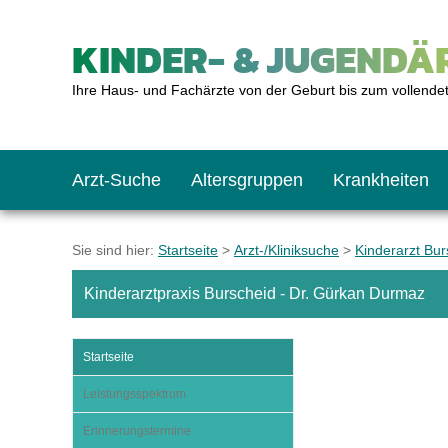
KINDER- & JUGENDÄR
Ihre Haus- und Fachärzte von der Geburt bis zum vollende
Arzt-Suche
Altersgruppen
Krankheiten
Das erste Jahr
Baby: U1 bis U6
Impfkalender
Notrufnummern
Notdienste
BMI-Rechner
Sie sind hier:
Startseite
>
Arzt-/Kliniksuche
>
Kinderarzt Bur
Kinderarztpraxis Burscheid - Dr. Gürkan Durmaz
Kleinkinder
Kleinkind: U7 bis 
Impfen: Wann und w
Giftnotruf
Sozialpädiatrie
Körpergrößen-Rec
Startseite
Schulkinder
Schulkind: U10 bi
Was muss man bea
Hausapotheke
Gesundheitsämter
Blutdruckrechner
Leistungsspektrum
Erinnerungstermine
Jugendliche
Teenager: J1 bis J
Impfreaktionen
Sofortmaßnahmen
Link-Tipps
Wachstum-Rechne