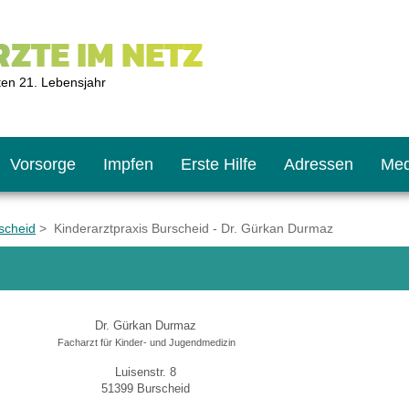
ZTE IM NETZ
ten 21. Lebensjahr
Vorsorge
Impfen
Erste Hilfe
Adressen
Med
scheid
> Kinderarztpraxis Burscheid - Dr. Gürkan Durmaz
U9
ie oft?
hner
Dr. Gürkan Durmaz
s U11
chten?
Facharzt für Kinder- und Jugendmedizin
Luisenstr. 8
51399 Burscheid
2
r