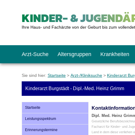
KINDER- & JUGENDÄR
Ihre Haus- und Fachärzte von der Geburt bis zum vollende
Arzt-Suche
Altersgruppen
Krankheiten
Das erste Jahr
Baby: U1 bis U6
Impfkalender
Notrufnummern
Notdienste
BMI-Rechner
Sie sind hier:
Startseite
>
Arzt-/Kliniksuche
>
Kinderarzt Bur
Kinderarzt Burgstädt - Dipl.-Med. Heinz Grimm
Kleinkinder
Kleinkind: U7 bis 
Impfen: Wann und w
Giftnotruf
Sozialpädiatrie
Körpergrößen-Rec
Startseite
Kontaktinformatio
Schulkinder
Schulkind: U10 bi
Was muss man bea
Hausapotheke
Gesundheitsämter
Blutdruckrechner
Dipl. Med. Heinz Grim
Leistungsspektrum
Gesetzliche Berufsbezeichnu
Facharzt für Kinder- und Jug
Erinnerungstermine
Land in dem diese verliehen 
Jugendliche
Teenager: J1 bis J
Impfreaktionen
Sofortmaßnahmen
Link-Tipps
Wachstum-Rechne