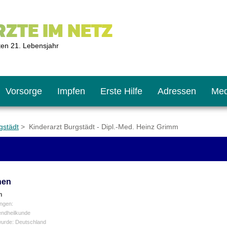
ZTE IM NETZ
ten 21. Lebensjahr
Vorsorge
Impfen
Erste Hilfe
Adressen
Med
gstädt
> Kinderarzt Burgstädt - Dipl.-Med. Heinz Grimm
U9
ie oft?
hner
nen
s U11
chten?
m
ngen:
endheilkunde
wurde: Deutschland
2
r