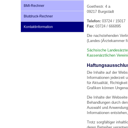
BMI-Rechner
Goethestr. 4 a
09217 Burgstädt
Blutdruck-Rechner
Impfsicherheit
Notdienste
Empfehlungen zum
Telefon:
03724 / 15017
Fax:
03724 / 666895
Kontaktinformation
Häufige Fragen
Hörlexikon
Die nachstehenden Verli
(Landes-)Ärztekammer fi
Sächsische Landesärzt
Recht auf Impfung
Material zu den Vo
Kassenärztlichen Verei
Haftungsausschlu
Die Inhalte auf der Webs
Vorsorge- und Impf
Entwicklungskalen
Informationen jederzeit 
für Aktualität, Richtigk
Grafiken können Ungenau
Broschüren und Inf
Die Inhalte der Webseite
Behandlungen durch den a
Auswahl und Anwendung 
Familienzeit gesun
Informationen entstehen,
Trotz sorgfältiger inhalt
deren Betreiber verantwor