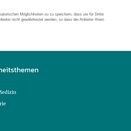
atorischen Möglichkeiten so zu speichern, dass sie für Dritte
bieter nicht gewährleistet werden, so dass der Anbieter Ihnen
heitsthemen
Medizin
rie