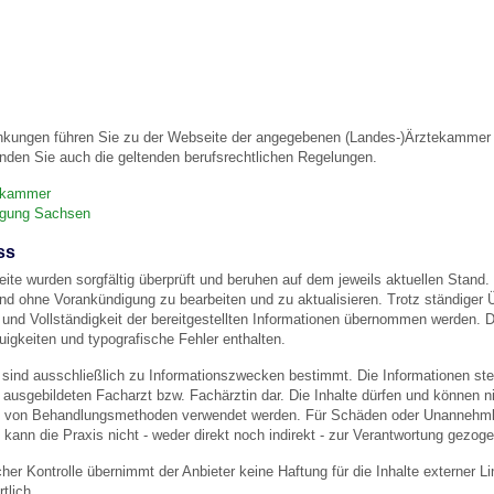
 Bildschirmmediengebrauch
nkungen führen Sie zu der Webseite der angegebenen (Landes-)Ärztekammer u
nden Sie auch die geltenden berufsrechtlichen Regelungen.
ekammer
rsorgen
nigung Sachsen
ss
eite wurden sorgfältig überprüft und beruhen auf dem jeweils aktuellen Stand. 
erinnerung
der
und ohne Vorankündigung zu bearbeiten und zu aktualisieren. Trotz ständiger
eit und Vollständigkeit der bereitgestellten Informationen übernommen werden
igkeiten und typografische Fehler enthalten.
ormationsflyer
 sind ausschließlich zu Informationszwecken bestimmt. Die Informationen stel
usgebildeten Facharzt bzw. Fachärztin dar. Die Inhalte dürfen und können nic
von Behandlungsmethoden verwendet werden. Für Schäden oder Unannehmlic
d gestalten
 kann die Praxis nicht - weder direkt noch indirekt - zur Verantwortung gezog
licher Kontrolle übernimmt der Anbieter keine Haftung für die Inhalte externer L
tlich.