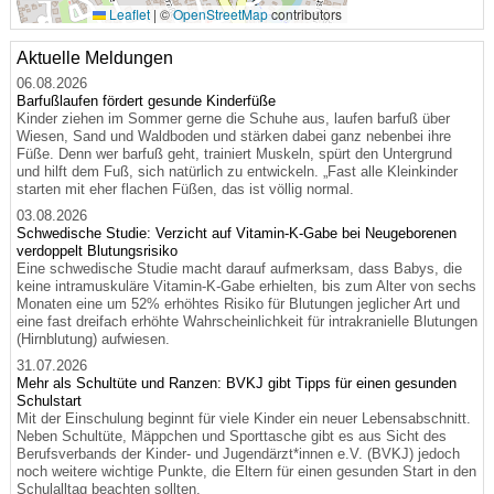
Leaflet
|
©
OpenStreetMap
contributors
Aktuelle Meldungen
06.08.2026
Barfußlaufen fördert gesunde Kinderfüße
Kinder ziehen im Sommer gerne die Schuhe aus, laufen barfuß über
Wiesen, Sand und Waldboden und stärken dabei ganz nebenbei ihre
Füße. Denn wer barfuß geht, trainiert Muskeln, spürt den Untergrund
und hilft dem Fuß, sich natürlich zu entwickeln. „Fast alle Kleinkinder
starten mit eher flachen Füßen, das ist völlig normal.
03.08.2026
Schwedische Studie: Verzicht auf Vitamin-K-Gabe bei Neugeborenen
verdoppelt Blutungsrisiko
Eine schwedische Studie macht darauf aufmerksam, dass Babys, die
keine intramuskuläre Vitamin-K-Gabe erhielten, bis zum Alter von sechs
Monaten eine um 52% erhöhtes Risiko für Blutungen jeglicher Art und
eine fast dreifach erhöhte Wahrscheinlichkeit für intrakranielle Blutungen
(Hirnblutung) aufwiesen.
31.07.2026
Mehr als Schultüte und Ranzen: BVKJ gibt Tipps für einen gesunden
Schulstart
Mit der Einschulung beginnt für viele Kinder ein neuer Lebensabschnitt.
Neben Schultüte, Mäppchen und Sporttasche gibt es aus Sicht des
Berufsverbands der Kinder- und Jugendärzt*innen e.V. (BVKJ) jedoch
noch weitere wichtige Punkte, die Eltern für einen gesunden Start in den
Schulalltag beachten sollten.