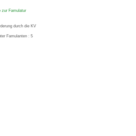
 zur Famulatur
 Bildschirmmediengebrauch
rderung durch die KV
uter Famulanten : 5
rsorgen
erinnerung
der
ormationsflyer
d gestalten