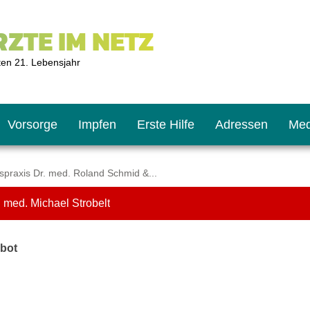
ZTE IM NETZ
ten 21. Lebensjahr
Vorsorge
Impfen
Erste Hilfe
Adressen
Med
praxis Dr. med. Roland Schmid &...
 med. Michael Strobelt
U9
ie oft?
hner
bot
s U11
chten?
2
r