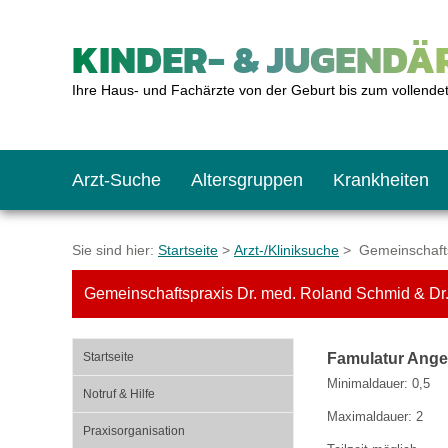
KINDER- & JUGENDÄR
Ihre Haus- und Fachärzte von der Geburt bis zum vollende
Arzt-Suche
Altersgruppen
Krankheiten
Das erste Jahr
Baby: U1 bis U6
Impfkalender
Notrufnummern
Notdienste
BMI-Rechner
Sie sind hier:
Startseite
>
Arzt-/Kliniksuche
> Gemeinschafts
Gemeinschaftspraxis Dr. med. Roland Schmid & Dr.
Kleinkinder
Kleinkind: U7 bis 
Impfen: Wann und w
Giftnotruf
Sozialpädiatrie
Körpergrößen-Rec
Startseite
Famulatur Ange
Schulkinder
Schulkind: U10 bi
Was muss man bea
Hausapotheke
Gesundheitsämter
Blutdruckrechner
Minimaldauer: 0,5
Notruf & Hilfe
Maximaldauer: 2
Praxisorganisation
Jugendliche
Teenager: J1 bis J
Impfreaktionen
Sofortmaßnahmen
Link-Tipps
Wachstum-Rechne