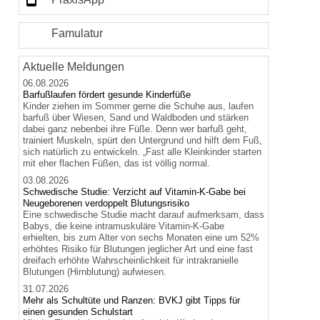
Famulatur
Aktuelle Meldungen
06.08.2026
Barfußlaufen fördert gesunde Kinderfüße
Kinder ziehen im Sommer gerne die Schuhe aus, laufen
barfuß über Wiesen, Sand und Waldboden und stärken
dabei ganz nebenbei ihre Füße. Denn wer barfuß geht,
trainiert Muskeln, spürt den Untergrund und hilft dem Fuß,
sich natürlich zu entwickeln. „Fast alle Kleinkinder starten
mit eher flachen Füßen, das ist völlig normal.
03.08.2026
Schwedische Studie: Verzicht auf Vitamin-K-Gabe bei
Neugeborenen verdoppelt Blutungsrisiko
Eine schwedische Studie macht darauf aufmerksam, dass
Babys, die keine intramuskuläre Vitamin-K-Gabe
erhielten, bis zum Alter von sechs Monaten eine um 52%
erhöhtes Risiko für Blutungen jeglicher Art und eine fast
dreifach erhöhte Wahrscheinlichkeit für intrakranielle
Blutungen (Hirnblutung) aufwiesen.
31.07.2026
Mehr als Schultüte und Ranzen: BVKJ gibt Tipps für
einen gesunden Schulstart