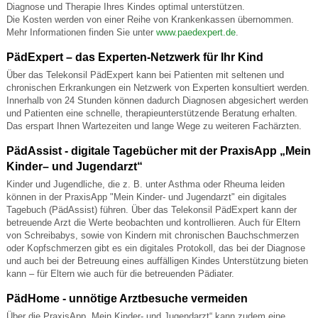
Diagnose und Therapie Ihres Kindes optimal unterstützen.
Die Kosten werden von einer Reihe von Krankenkassen übernommen.
Mehr Informationen finden Sie unter
www.paedexpert.de
.
PädExpert – das Experten-Netzwerk für Ihr Kind
Über das Telekonsil PädExpert kann bei Patienten mit seltenen und
chronischen Erkrankungen ein Netzwerk von Experten konsultiert werden.
Innerhalb von 24 Stunden können dadurch Diagnosen abgesichert werden
und Patienten eine schnelle, therapieunterstützende Beratung erhalten.
Das erspart Ihnen Wartezeiten und lange Wege zu weiteren Fachärzten.
PädAssist - digitale Tagebücher mit der PraxisApp „Mein
Kinder– und Jugendarzt“
Kinder und Jugendliche, die z. B. unter Asthma oder Rheuma leiden
können in der PraxisApp "Mein Kinder- und Jugendarzt" ein digitales
Tagebuch (PädAssist) führen. Über das Telekonsil PädExpert kann der
betreuende Arzt die Werte beobachten und kontrollieren. Auch für Eltern
von Schreibabys, sowie von Kindern mit chronischen Bauchschmerzen
oder Kopfschmerzen gibt es ein digitales Protokoll, das bei der Diagnose
und auch bei der Betreuung eines auffälligen Kindes Unterstützung bieten
kann – für Eltern wie auch für die betreuenden Pädiater.
PädHome - unnötige Arztbesuche vermeiden
Über die PraxisApp „Mein Kinder- und Jugendarzt“ kann zudem eine