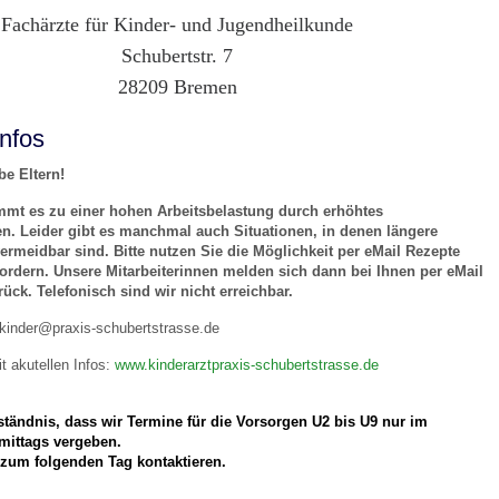
Fachärzte für Kinder- und Jugendheilkunde
Schubertstr. 7
 Bildschirmmediengebrauch
28209 Bremen
nfos
be Eltern!
rsorgen
kommt es zu einer hohen Arbeitsbelastung durch erhöhtes
. Leider gibt es manchmal auch Situationen, in denen längere
rmeidbar sind. Bitte nutzen Sie die Möglichkeit per eMail Rezepte
ordern. Unsere Mitarbeiterinnen melden sich dann bei Ihnen per eMail
erinnerung
der
rück. Telefonisch sind wir nicht erreichbar.
 kinder@praxis-schubertstrasse.de
ormationsflyer
 akutellen Infos:
www.kinderarztpraxis-schubertstrasse.de
ständnis, dass wir Termine für die Vorsorgen U2 bis U9 nur im
d gestalten
mittags vergeben.
 zum folgenden Tag kontaktieren.