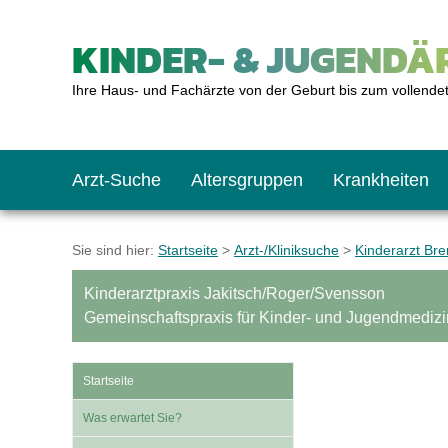
KINDER- & JUGENDÄR
Ihre Haus- und Fachärzte von der Geburt bis zum vollende
Arzt-Suche
Altersgruppen
Krankheiten
Das erste Jahr
Baby: U1 bis U6
Impfkalender
Notrufnummern
Notdienste
BMI-Rechner
Sie sind hier:
Startseite
>
Arzt-/Kliniksuche
>
Kinderarzt Br
Kinderarztpraxis Jakitsch/Roger/Svensson
Kleinkinder
Kleinkind: U7 bis 
Impfen: Wann und w
Giftnotruf
Sozialpädiatrie
Körpergrößen-Rec
Gemeinschaftspraxis für Kinder- und Jugendmedizi
Schulkinder
Schulkind: U10 bi
Was muss man bea
Hausapotheke
Gesundheitsämter
Blutdruckrechner
Startseite
Was erwartet Sie?
Jugendliche
Teenager: J1 bis J
Impfreaktionen
Sofortmaßnahmen
Link-Tipps
Wachstum-Rechne