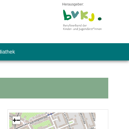
Herausgeber:
iathek
+
−