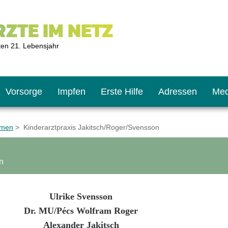
ZTE IM NETZ
ten 21. Lebensjahr
Vorsorge
Impfen
Erste Hilfe
Adressen
Med
emen
> Kinderarztpraxis Jakitsch/Roger/Svensson
U9
ie oft?
hner
n
s U11
chten?
Ulrike Svensson
Dr. MU/Pécs Wolfram Roger
2
r
Alexander Jakitsch