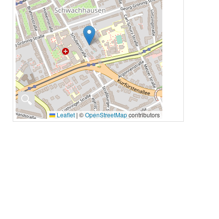
🔍
Leaflet
|
©
OpenStreetMap
contributors