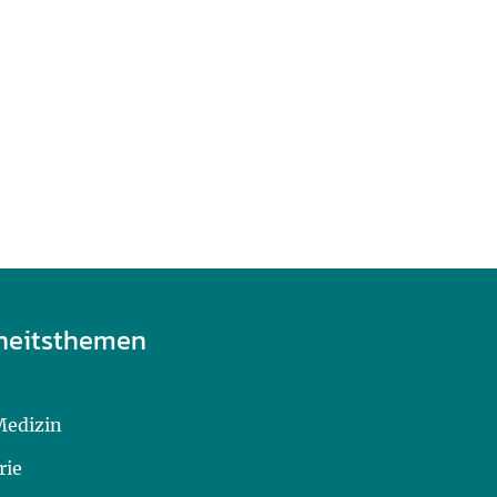
heitsthemen
Medizin
rie