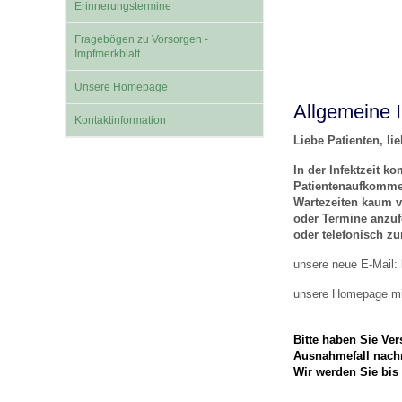
Erinnerungstermine
Fragebögen zu Vorsorgen -
Impfsicherheit
Notdienste
Empfehlungen zum
Impfmerkblatt
Unsere Homepage
Allgemeine I
Häufige Fragen
Hörlexikon
Kontaktinformation
Liebe Patienten, lie
Recht auf Impfung
Material zu den Vo
In der Infektzeit 
Patientenaufkommen
Wartezeiten kaum ve
oder Termine anzuf
Vorsorge- und Impf
Entwicklungskalen
oder telefonisch zu
unsere neue E-Mail:
Broschüren und Inf
unsere Homepage mit
Bitte haben Sie Ver
Familienzeit gesun
Ausnahmefall nach
Wir werden Sie bis