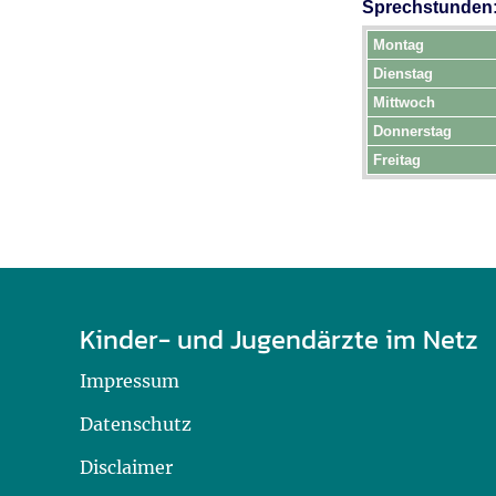
U0-Vorsorge
Sprechstunden
Montag
Dienstag
Mittwoch
Donnerstag
Freitag
Kinder- und Jugendärzte im Netz
Impressum
Datenschutz
Disclaimer