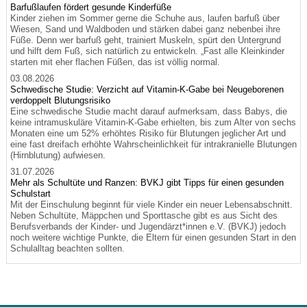
Barfußlaufen fördert gesunde Kinderfüße
Kinder ziehen im Sommer gerne die Schuhe aus, laufen barfuß über
Wiesen, Sand und Waldboden und stärken dabei ganz nebenbei ihre
Füße. Denn wer barfuß geht, trainiert Muskeln, spürt den Untergrund
und hilft dem Fuß, sich natürlich zu entwickeln. „Fast alle Kleinkinder
starten mit eher flachen Füßen, das ist völlig normal.
03.08.2026
Schwedische Studie: Verzicht auf Vitamin-K-Gabe bei Neugeborenen
verdoppelt Blutungsrisiko
Eine schwedische Studie macht darauf aufmerksam, dass Babys, die
keine intramuskuläre Vitamin-K-Gabe erhielten, bis zum Alter von sechs
Monaten eine um 52% erhöhtes Risiko für Blutungen jeglicher Art und
eine fast dreifach erhöhte Wahrscheinlichkeit für intrakranielle Blutungen
(Hirnblutung) aufwiesen.
31.07.2026
Mehr als Schultüte und Ranzen: BVKJ gibt Tipps für einen gesunden
Schulstart
Mit der Einschulung beginnt für viele Kinder ein neuer Lebensabschnitt.
Neben Schultüte, Mäppchen und Sporttasche gibt es aus Sicht des
Berufsverbands der Kinder- und Jugendärzt*innen e.V. (BVKJ) jedoch
noch weitere wichtige Punkte, die Eltern für einen gesunden Start in den
Schulalltag beachten sollten.