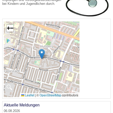
bei Kindern und Jugendlichen durch.
+
−
🔍
Leaflet
|
©
OpenStreetMap
contributors
Aktuelle Meldungen
06.08.2026