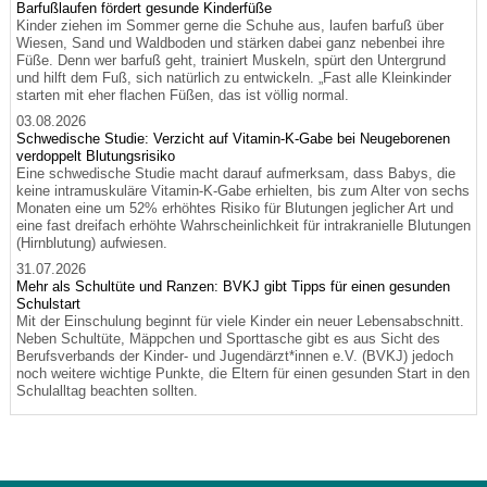
Barfußlaufen fördert gesunde Kinderfüße
Kinder ziehen im Sommer gerne die Schuhe aus, laufen barfuß über
Wiesen, Sand und Waldboden und stärken dabei ganz nebenbei ihre
Füße. Denn wer barfuß geht, trainiert Muskeln, spürt den Untergrund
und hilft dem Fuß, sich natürlich zu entwickeln. „Fast alle Kleinkinder
starten mit eher flachen Füßen, das ist völlig normal.
03.08.2026
Schwedische Studie: Verzicht auf Vitamin-K-Gabe bei Neugeborenen
verdoppelt Blutungsrisiko
Eine schwedische Studie macht darauf aufmerksam, dass Babys, die
keine intramuskuläre Vitamin-K-Gabe erhielten, bis zum Alter von sechs
Monaten eine um 52% erhöhtes Risiko für Blutungen jeglicher Art und
eine fast dreifach erhöhte Wahrscheinlichkeit für intrakranielle Blutungen
(Hirnblutung) aufwiesen.
31.07.2026
Mehr als Schultüte und Ranzen: BVKJ gibt Tipps für einen gesunden
Schulstart
Mit der Einschulung beginnt für viele Kinder ein neuer Lebensabschnitt.
Neben Schultüte, Mäppchen und Sporttasche gibt es aus Sicht des
Berufsverbands der Kinder- und Jugendärzt*innen e.V. (BVKJ) jedoch
noch weitere wichtige Punkte, die Eltern für einen gesunden Start in den
Schulalltag beachten sollten.