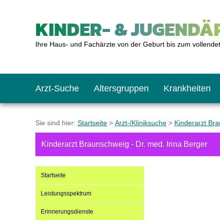
KINDER- & JUGENDÄR
Ihre Haus- und Fachärzte von der Geburt bis zum vollende
Arzt-Suche
Altersgruppen
Krankheiten
Das erste Jahr
Baby: U1 bis U6
Impfkalender
Notrufnummern
Notdienste
BMI-Rechner
Sie sind hier:
Startseite
>
Arzt-/Kliniksuche
>
Kinderarzt Br
Kinderarzt Braunschweig - Dr. med. Irina Berger
Kleinkinder
Kleinkind: U7 bis 
Impfen: Wann und w
Giftnotruf
Sozialpädiatrie
Körpergrößen-Rec
Startseite
Schulkinder
Schulkind: U10 bi
Was muss man bea
Hausapotheke
Gesundheitsämter
Blutdruckrechner
Leistungsspektrum
Erinnerungsdienste
Jugendliche
Teenager: J1 bis J
Impfreaktionen
Sofortmaßnahmen
Link-Tipps
Wachstum-Rechne