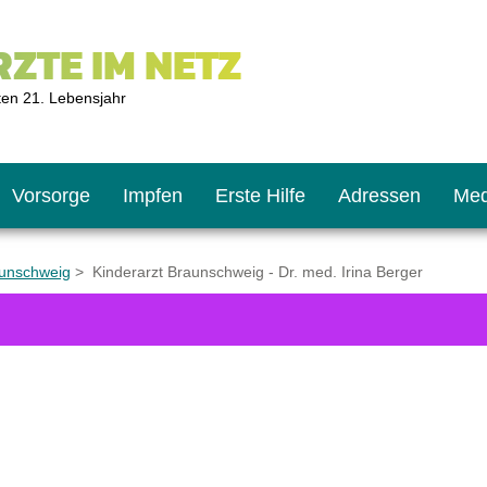
ZTE IM NETZ
ten 21. Lebensjahr
Vorsorge
Impfen
Erste Hilfe
Adressen
Med
aunschweig
> Kinderarzt Braunschweig - Dr. med. Irina Berger
U9
ie oft?
hner
s U11
chten?
2
r