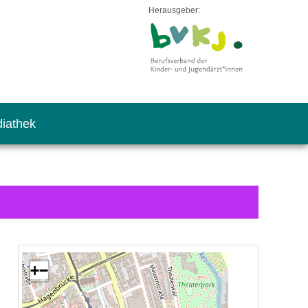
Herausgeber:
iathek
+
−