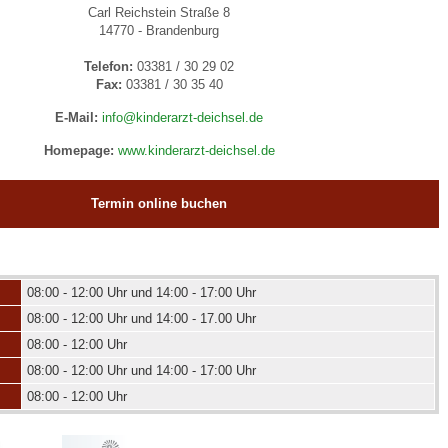
Carl Reichstein Straße 8
14770 - Brandenburg
 Bildschirmmediengebrauch
Telefon:
03381 / 30 29 02
Fax:
03381 / 30 35 40
E-Mail:
info@kinderarzt-deichsel.de
Homepage:
www.kinderarzt-deichsel.de
rsorgen
Termin online buchen
erinnerung
der
08:00 - 12:00 Uhr und 14:00 - 17:00 Uhr
08:00 - 12:00 Uhr und 14:00 - 17.00 Uhr
ormationsflyer
08:00 - 12:00 Uhr
08:00 - 12:00 Uhr und 14:00 - 17:00 Uhr
d gestalten
08:00 - 12:00 Uhr