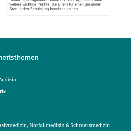
weitere wichtige Punkte, die Eltern für einen gesunden
Start in den Schulalltag beachten sollten.
heitsthemen
Medizin
rie
ensivmedizin, Notfallmedizin & Schmerzmedizin