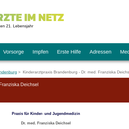
ZTE IM NETZ
ten 21. Lebensjahr
Vorsorge
Impfen
Erste Hilfe
Adressen
Med
andenburg
> Kinderarztpraxis Brandenburg - Dr. med. Franziska Deichs
 Franziska Deichsel
U9
ie oft?
hner
s U11
chten?
Praxis für Kinder- und Jugendmedizin
Dr. med. Franziska Deichsel
2
r