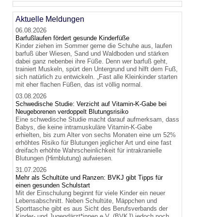
+
−
Aktuelle Meldungen
06.08.2026
Barfußlaufen fördert gesunde Kinderfüße
Kinder ziehen im Sommer gerne die Schuhe aus, laufen
barfuß über Wiesen, Sand und Waldboden und stärken
dabei ganz nebenbei ihre Füße. Denn wer barfuß geht,
trainiert Muskeln, spürt den Untergrund und hilft dem Fuß,
sich natürlich zu entwickeln. „Fast alle Kleinkinder starten
mit eher flachen Füßen, das ist völlig normal.
03.08.2026
Schwedische Studie: Verzicht auf Vitamin-K-Gabe bei
Neugeborenen verdoppelt Blutungsrisiko
Eine schwedische Studie macht darauf aufmerksam, dass
Babys, die keine intramuskuläre Vitamin-K-Gabe
erhielten, bis zum Alter von sechs Monaten eine um 52%
erhöhtes Risiko für Blutungen jeglicher Art und eine fast
dreifach erhöhte Wahrscheinlichkeit für intrakranielle
Blutungen (Hirnblutung) aufwiesen.
31.07.2026
Mehr als Schultüte und Ranzen: BVKJ gibt Tipps für
einen gesunden Schulstart
Mit der Einschulung beginnt für viele Kinder ein neuer
Lebensabschnitt. Neben Schultüte, Mäppchen und
Sporttasche gibt es aus Sicht des Berufsverbands der
Kinder- und Jugendärzt*innen e.V. (BVKJ) jedoch noch