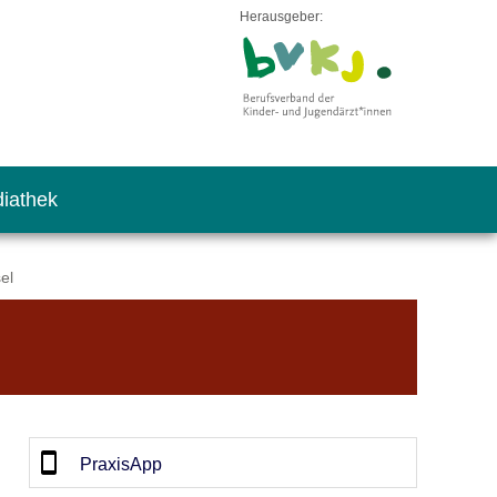
Herausgeber:
iathek
el
🔍
PraxisApp
Leaflet
|
©
OpenStreetMap
contributors