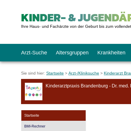
KINDER- & JUGENDÄR
Ihre Haus- und Fachärzte von der Geburt bis zum vollende
Arzt-Suche
Altersgruppen
Krankheiten
Das erste Jahr
Baby: U1 bis U6
Impfkalender
Notrufnummern
Notdienste
BMI-Rechner
Sie sind hier:
Startseite
>
Arzt-/Kliniksuche
>
Kinderarzt Br
Kinderarztpraxis Brandenburg - Dr. med.
Kleinkinder
Kleinkind: U7 bis 
Impfen: Wann und w
Giftnotruf
Sozialpädiatrie
Körpergrößen-Rec
Schulkinder
Schulkind: U10 bi
Was muss man bea
Hausapotheke
Gesundheitsämter
Blutdruckrechner
Startseite
BMI-Rechner
Jugendliche
Teenager: J1 bis J
Impfreaktionen
Sofortmaßnahmen
Link-Tipps
Wachstum-Rechne