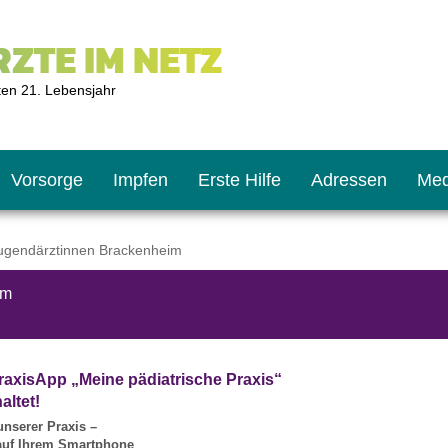
ZTE IM NETZ
ten 21. Lebensjahr
Vorsorge
Impfen
Erste Hilfe
Adressen
Med
ugendärztinnen Brackenheim
im
U9
ie oft?
hner
s U11
chten?
raxisApp „Meine pädiatrische Praxis“
altet!
unserer Praxis –
2
r
 auf Ihrem Smartphone