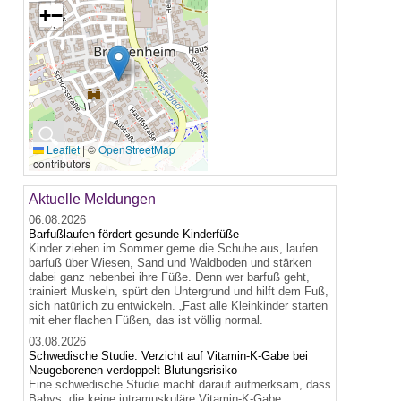
+
−
🔍
Leaflet
|
©
OpenStreetMap
contributors
Aktuelle Meldungen
06.08.2026
Barfußlaufen fördert gesunde Kinderfüße
Kinder ziehen im Sommer gerne die Schuhe aus, laufen
barfuß über Wiesen, Sand und Waldboden und stärken
dabei ganz nebenbei ihre Füße. Denn wer barfuß geht,
trainiert Muskeln, spürt den Untergrund und hilft dem Fuß,
sich natürlich zu entwickeln. „Fast alle Kleinkinder starten
mit eher flachen Füßen, das ist völlig normal.
03.08.2026
Schwedische Studie: Verzicht auf Vitamin-K-Gabe bei
Neugeborenen verdoppelt Blutungsrisiko
Eine schwedische Studie macht darauf aufmerksam, dass
Babys, die keine intramuskuläre Vitamin-K-Gabe