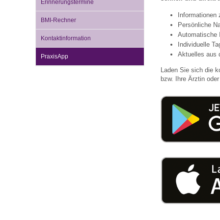
Erinnerungstermine
Informationen
BMI-Rechner
Persönliche Na
Impfsicherheit
Notdienste
Empfehlungen zum
Automatische 
Kontaktinformation
Individuelle T
Aktuelles aus 
PraxisApp
Häufige Fragen
Hörlexikon
Laden Sie sich die k
bzw. Ihre Ärztin oder 
Recht auf Impfung
Material zu den Vo
Vorsorge- und Impf
Entwicklungskalen
Broschüren und Inf
Familienzeit gesun