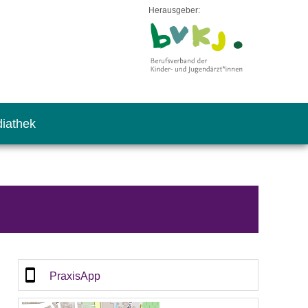
Herausgeber:
iathek
PraxisApp