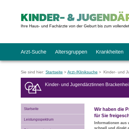
KINDER- & JUGENDÄR
Ihre Haus- und Fachärzte von der Geburt bis zum vollende
Arzt-Suche
Altersgruppen
Krankheiten
Das erste Jahr
Baby: U1 bis U6
Impfkalender
Notrufnummern
Notdienste
BMI-Rechner
Sie sind hier:
Startseite
>
Arzt-/Kliniksuche
> Kinder- und J
Kinder- und Jugendärztinnen Brackenhe
Kleinkinder
Kleinkind: U7 bis 
Impfen: Wann und w
Giftnotruf
Sozialpädiatrie
Körpergrößen-Rec
Schulkinder
Schulkind: U10 bi
Was muss man bea
Hausapotheke
Gesundheitsämter
Blutdruckrechner
Startseite
Wir haben die P
für Sie freigesch
Leistungsspektrum
Informationen aus 
Jugendliche
Teenager: J1 bis J
Impfreaktionen
Sofortmaßnahmen
Link-Tipps
Wachstum-Rechne
schnell und direkt