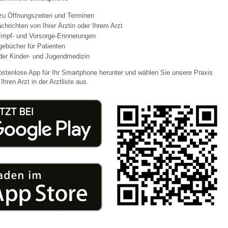
 zu Öffnungszeiten und Terminen
chrichten von Ihrer Ärztin oder Ihrem Arzt
 Bildschirmmediengebrauch
Impf- und Vorsorge-Erinnerungen
agebücher für Patienten
der Kinder- und Jugendmedizin
ostenlose App für Ihr Smartphone herunter und wählen Sie unsere Praxis
Ihren Arzt in der Arztliste aus.
rsorgen
erinnerung
der
ormationsflyer
d gestalten