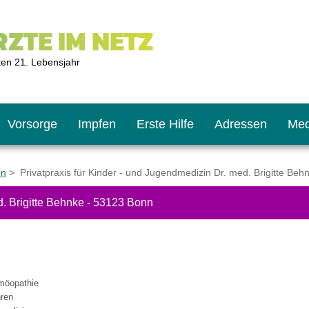
ZTE IM NETZ
ten 21. Lebensjahr
Vorsorge
Impfen
Erste Hilfe
Adressen
Med
nn
> Privatpraxis für Kinder - und Jugendmedizin Dr. med. Brigitte Be
d. Brigitte Behnke - 53123 Bonn
U9
ie oft?
hner
s U11
chten?
möopathie
hren
2
r