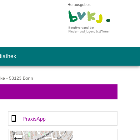
Herausgeber:
iathek
hnke - 53123 Bonn
PraxisApp
+
−