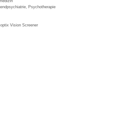
medizin
endpsychiatrie, Psychotherapie
 Bildschirmmediengebrauch
ptix Vision Screener
rsorgen
erinnerung
der
ormationsflyer
d gestalten