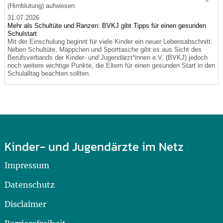
(Hirnblutung) aufwiesen.
31.07.2026
Mehr als Schultüte und Ranzen: BVKJ gibt Tipps für einen gesunden
Schulstart
Mit der Einschulung beginnt für viele Kinder ein neuer Lebensabschnitt.
Neben Schultüte, Mäppchen und Sporttasche gibt es aus Sicht des
Berufsverbands der Kinder- und Jugendärzt*innen e.V. (BVKJ) jedoch
noch weitere wichtige Punkte, die Eltern für einen gesunden Start in den
Schulalltag beachten sollten.
Kinder- und Jugendärzte im Netz
Impressum
Datenschutz
Disclaimer