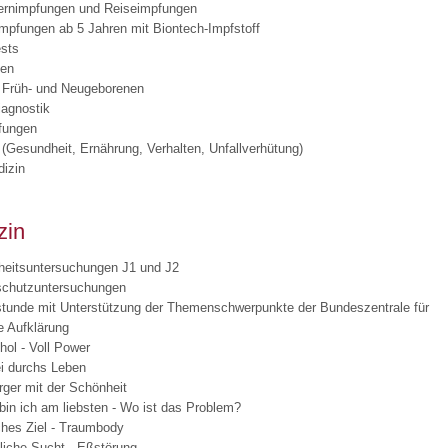
ernimpfungen und Reiseimpfungen
mpfungen ab 5 Jahren mit Biontech-Impfstoff
ests
 Bildschirmmediengebrauch
gen
 Früh- und Neugeborenen
iagnostik
fungen
 (Gesundheit, Ernährung, Verhalten, Unfallverhütung)
izin
rsorgen
zin
erinnerung
der
eitsuntersuchungen J1 und J2
schutzuntersuchungen
tunde mit Unterstützung der Themenschwerpunkte der Bundeszentrale für
ormationsflyer
e Aufklärung
hol - Voll Power
i durchs Leben
d gestalten
ger mit der Schönheit
bin ich am liebsten - Wo ist das Problem?
ches Ziel - Traumbody
liche Sucht - Eßstörung