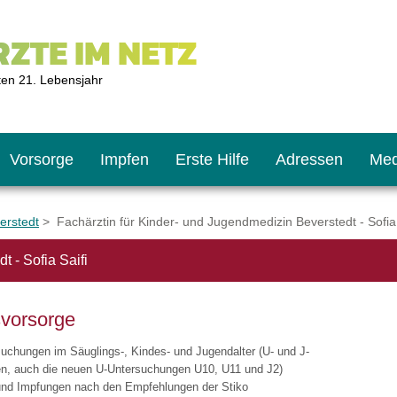
ZTE IM NETZ
ten 21. Lebensjahr
Vorsorge
Impfen
Erste Hilfe
Adressen
Med
erstedt
> Fachärztin für Kinder- und Jugendmedizin Beverstedt - Sofia 
 - Sofia Saifi
U9
ie oft?
hner
vorsorge
s U11
chten?
uchungen im Säuglings-, Kindes- und Jugendalter (U- und J-
n, auch die neuen U-Untersuchungen U10, U11 und J2)
und Impfungen nach den Empfehlungen der Stiko
2
r