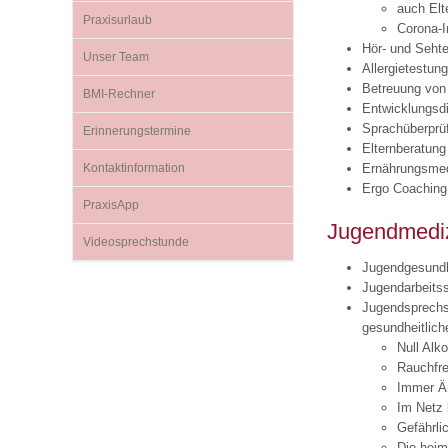
auch Elt
Praxisurlaub
Corona-I
Hör- und Seht
Unser Team
Impfsicherheit
Notdienste
Empfehlungen zum
Allergietestun
Betreuung von
BMI-Rechner
Entwicklungsd
Häufige Fragen
Hörlexikon
Sprachüberprü
Erinnerungstermine
Elternberatung
Kontaktinformation
Ernährungsmed
Ergo Coaching
Recht auf Impfung
Material zu den Vo
PraxisApp
Jugendmedi
Videosprechstunde
Vorsorge- und Impf
Entwicklungskalen
Jugendgesundh
Jugendarbeits
Jugendsprechs
Broschüren und Inf
gesundheitlich
Null Alko
Rauchfre
Familienzeit gesun
Immer Är
Im Netz 
Gefährli
Die heim