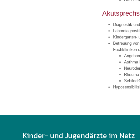
U0-Vorsorge
Akutsprechs
Diagnostik und
Labordiagnosti
Kindergarten- 
Betreuung von
Fachklliniken 
Angebor
Asthma b
Neuroder
Rheuma
Schilddr
Hyposensibilis
Kinder- und Jugendärzte im Netz