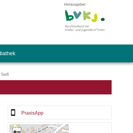
Herausgeber:
iathek
Saifi
PraxisApp
+
−