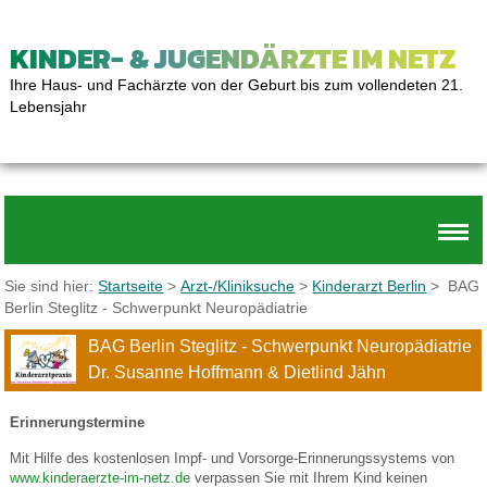
KINDER- & JUGENDÄRZTE IM NETZ
Ihre Haus- und Fachärzte von der Geburt bis zum vollendeten 21.
Lebensjahr
Sie sind hier:
Startseite
>
Arzt-/Kliniksuche
>
Kinderarzt Berlin
> BAG
Berlin Steglitz - Schwerpunkt Neuropädiatrie
BAG Berlin Steglitz - Schwerpunkt Neuropädiatrie
Dr. Susanne Hoffmann & Dietlind Jähn
Erinnerungstermine
Mit Hilfe des kostenlosen Impf- und Vorsorge-Erinnerungssystems von
www.kinderaerzte-im-netz.de
verpassen Sie mit Ihrem Kind keinen