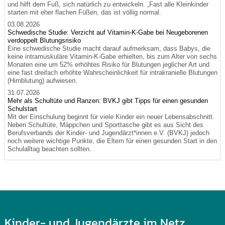
und hilft dem Fuß, sich natürlich zu entwickeln. „Fast alle Kleinkinder
starten mit eher flachen Füßen, das ist völlig normal.
03.08.2026
Schwedische Studie: Verzicht auf Vitamin-K-Gabe bei Neugeborenen
verdoppelt Blutungsrisiko
Eine schwedische Studie macht darauf aufmerksam, dass Babys, die
keine intramuskuläre Vitamin-K-Gabe erhielten, bis zum Alter von sechs
Monaten eine um 52% erhöhtes Risiko für Blutungen jeglicher Art und
eine fast dreifach erhöhte Wahrscheinlichkeit für intrakranielle Blutungen
(Hirnblutung) aufwiesen.
31.07.2026
Mehr als Schultüte und Ranzen: BVKJ gibt Tipps für einen gesunden
Schulstart
Mit der Einschulung beginnt für viele Kinder ein neuer Lebensabschnitt.
Neben Schultüte, Mäppchen und Sporttasche gibt es aus Sicht des
Berufsverbands der Kinder- und Jugendärzt*innen e.V. (BVKJ) jedoch
noch weitere wichtige Punkte, die Eltern für einen gesunden Start in den
Schulalltag beachten sollten.
Kinder- und Jugendärzte im Netz