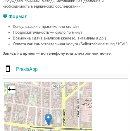
Обсуждаем причины, методы мотивации без давления и
необходимость медицинских обследований.
💬 Формат
Консультации в практике или онлайн
Продолжительность — около 45 минут
Возможна сдача анализов (железо, витамины и др.)
Оплата как самостоятельная услуга (Selbstzahlerleistung / IGeL)
Запись на приём — по телефону или электронной почте.
PraxisApp
+
−