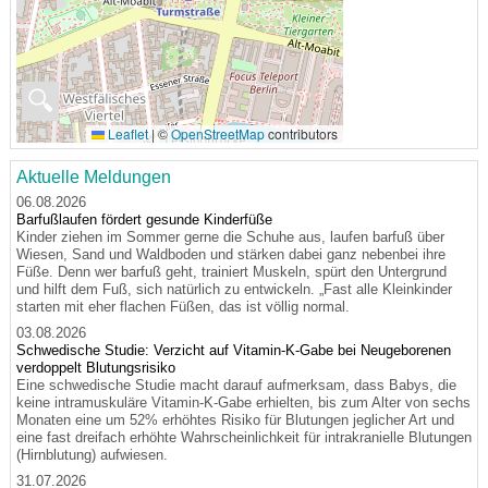
🔍
Leaflet
|
©
OpenStreetMap
contributors
Aktuelle Meldungen
06.08.2026
Barfußlaufen fördert gesunde Kinderfüße
Kinder ziehen im Sommer gerne die Schuhe aus, laufen barfuß über
Wiesen, Sand und Waldboden und stärken dabei ganz nebenbei ihre
Füße. Denn wer barfuß geht, trainiert Muskeln, spürt den Untergrund
und hilft dem Fuß, sich natürlich zu entwickeln. „Fast alle Kleinkinder
starten mit eher flachen Füßen, das ist völlig normal.
03.08.2026
Schwedische Studie: Verzicht auf Vitamin-K-Gabe bei Neugeborenen
verdoppelt Blutungsrisiko
Eine schwedische Studie macht darauf aufmerksam, dass Babys, die
keine intramuskuläre Vitamin-K-Gabe erhielten, bis zum Alter von sechs
Monaten eine um 52% erhöhtes Risiko für Blutungen jeglicher Art und
eine fast dreifach erhöhte Wahrscheinlichkeit für intrakranielle Blutungen
(Hirnblutung) aufwiesen.
31.07.2026