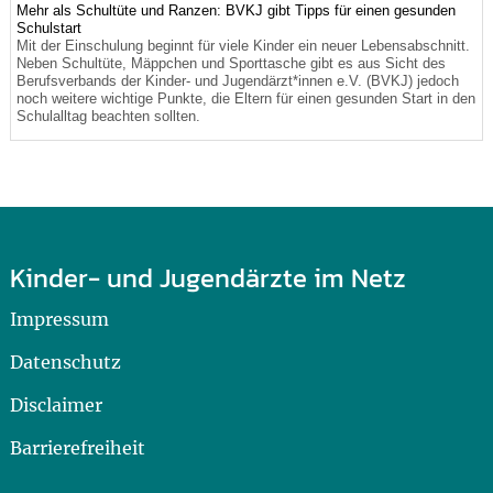
Mehr als Schultüte und Ranzen: BVKJ gibt Tipps für einen gesunden
Schulstart
Mit der Einschulung beginnt für viele Kinder ein neuer Lebensabschnitt.
Neben Schultüte, Mäppchen und Sporttasche gibt es aus Sicht des
Berufsverbands der Kinder- und Jugendärzt*innen e.V. (BVKJ) jedoch
noch weitere wichtige Punkte, die Eltern für einen gesunden Start in den
Schulalltag beachten sollten.
Kinder- und Jugendärzte im Netz
Impressum
Datenschutz
Disclaimer
Barrierefreiheit