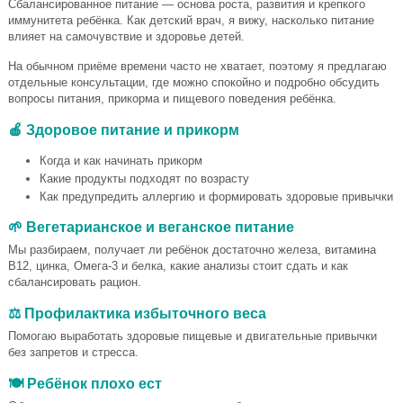
Сбалансированное питание — основа роста, развития и крепкого
иммунитета ребёнка. Как детский врач, я вижу, насколько питание
влияет на самочувствие и здоровье детей.
На обычном приёме времени часто не хватает, поэтому я предлагаю
отдельные консультации, где можно спокойно и подробно обсудить
вопросы питания, прикорма и пищевого поведения ребёнка.
🍎 Здоровое питание и прикорм
Когда и как начинать прикорм
Какие продукты подходят по возрасту
Как предупредить аллергию и формировать здоровые привычки
🌱 Вегетарианское и веганское питание
Мы разбираем, получает ли ребёнок достаточно железа, витамина
B12, цинка, Омега-3 и белка, какие анализы стоит сдать и как
сбалансировать рацион.
⚖️ Профилактика избыточного веса
Помогаю выработать здоровые пищевые и двигательные привычки
без запретов и стресса.
🍽️ Ребёнок плохо ест