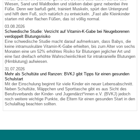
Wiesen, Sand und Waldboden und stärken dabei ganz nebenbei ihre
Füße. Denn wer barfuß geht, trainiert Muskeln, spürt den Untergrund
und hilft dem Fuß, sich natürlich zu entwickeln. „Fast alle Kleinkinder
starten mit eher flachen Füßen, das ist völlig normal.
03.08.2026
Schwedische Studie: Verzicht auf Vitamin-K-Gabe bei Neugeborenen
verdoppelt Blutungsrisiko
Eine schwedische Studie macht darauf aufmerksam, dass Babys, die
keine intramuskuläre Vitamin-K-Gabe erhielten, bis zum Alter von sechs
Monaten eine um 52% erhöhtes Risiko für Blutungen jeglicher Art und
eine fast dreifach erhöhte Wahrscheinlichkeit für intrakranielle Blutungen
(Hirnblutung) aufwiesen.
31.07.2026
Mehr als Schultüte und Ranzen: BVKJ gibt Tipps für einen gesunden
Schulstart
Mit der Einschulung beginnt für viele Kinder ein neuer Lebensabschnitt.
Neben Schultüte, Mäppchen und Sporttasche gibt es aus Sicht des
Berufsverbands der Kinder- und Jugendärzt*innen e.V. (BVKJ) jedoch
noch weitere wichtige Punkte, die Eltern für einen gesunden Start in den
Schulalltag beachten sollten.