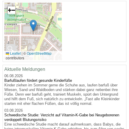
+
−
🔍
Leaflet
|
©
OpenStreetMap
contributors
Aktuelle Meldungen
06.08.2026
Barfußlaufen fördert gesunde Kinderfüße
Kinder ziehen im Sommer gerne die Schuhe aus, laufen barfuß über
Wiesen, Sand und Waldboden und stärken dabei ganz nebenbei ihre
Füße. Denn wer barfuß geht, trainiert Muskeln, spürt den Untergrund
und hilft dem Fuß, sich natürlich zu entwickeln. „Fast alle Kleinkinder
starten mit eher flachen Füßen, das ist völlig normal.
03.08.2026
Schwedische Studie: Verzicht auf Vitamin-K-Gabe bei Neugeborenen
verdoppelt Blutungsrisiko
Eine schwedische Studie macht darauf aufmerksam, dass Babys, die
keine intramuskuläre Vitamin-K-Gabe erhielten, bis zum Alter von sechs