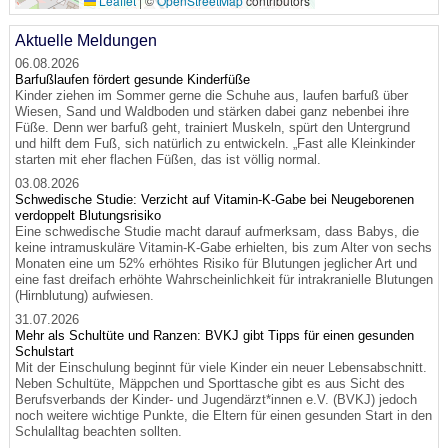
Leaflet
|
©
OpenStreetMap
contributors
Aktuelle Meldungen
06.08.2026
Barfußlaufen fördert gesunde Kinderfüße
Kinder ziehen im Sommer gerne die Schuhe aus, laufen barfuß über
Wiesen, Sand und Waldboden und stärken dabei ganz nebenbei ihre
Füße. Denn wer barfuß geht, trainiert Muskeln, spürt den Untergrund
und hilft dem Fuß, sich natürlich zu entwickeln. „Fast alle Kleinkinder
starten mit eher flachen Füßen, das ist völlig normal.
03.08.2026
Schwedische Studie: Verzicht auf Vitamin-K-Gabe bei Neugeborenen
verdoppelt Blutungsrisiko
Eine schwedische Studie macht darauf aufmerksam, dass Babys, die
keine intramuskuläre Vitamin-K-Gabe erhielten, bis zum Alter von sechs
Monaten eine um 52% erhöhtes Risiko für Blutungen jeglicher Art und
eine fast dreifach erhöhte Wahrscheinlichkeit für intrakranielle Blutungen
(Hirnblutung) aufwiesen.
31.07.2026
Mehr als Schultüte und Ranzen: BVKJ gibt Tipps für einen gesunden
Schulstart
Mit der Einschulung beginnt für viele Kinder ein neuer Lebensabschnitt.
Neben Schultüte, Mäppchen und Sporttasche gibt es aus Sicht des
Berufsverbands der Kinder- und Jugendärzt*innen e.V. (BVKJ) jedoch
noch weitere wichtige Punkte, die Eltern für einen gesunden Start in den
Schulalltag beachten sollten.