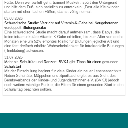
Füße. Denn wer barfuß geht, trainiert Muskeln, spürt den Untergrund
und hilft dem Fuß, sich natürlich zu entwickeln. „Fast alle Kleinkinder
starten mit eher flachen Füßen, das ist völlig normal.
03.08.2026
Schwedische Studie: Verzicht auf Vitamin-K-Gabe bei Neugeborenen
verdoppelt Blutungsrisiko
Eine schwedische Studie macht darauf aufmerksam, dass Babys, die
keine intramuskuläre Vitamin-K-Gabe erhielten, bis zum Alter von sechs
Monaten eine um 52% erhöhtes Risiko für Blutungen jeglicher Art und
eine fast dreifach erhöhte Wahrscheinlichkeit für intrakranielle Blutungen
(Hirnblutung) aufwiesen.
31.07.2026
Mehr als Schultüte und Ranzen: BVKJ gibt Tipps für einen gesunden
Schulstart
Mit der Einschulung beginnt für viele Kinder ein neuer Lebensabschnitt.
Neben Schultüte, Mäppchen und Sporttasche gibt es aus Sicht des
Berufsverbands der Kinder- und Jugendärzt*innen e.V. (BVKJ) jedoch
noch weitere wichtige Punkte, die Eltern für einen gesunden Start in den
Schulalltag beachten sollten.