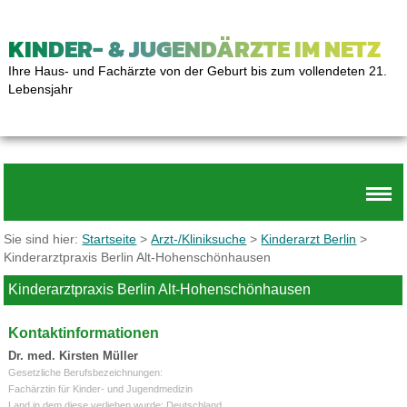
KINDER- & JUGENDÄRZTE IM NETZ
Ihre Haus- und Fachärzte von der Geburt bis zum vollendeten 21.
Lebensjahr
Sie sind hier:
Startseite
>
Arzt-/Kliniksuche
>
Kinderarzt Berlin
>
Kinderarztpraxis Berlin Alt-Hohenschönhausen
Kinderarztpraxis Berlin Alt-Hohenschönhausen
Kontaktinformationen
Dr. med. Kirsten Müller
Gesetzliche Berufsbezeichnungen:
Fachärztin für Kinder- und Jugendmedizin
Land in dem diese verliehen wurde: Deutschland